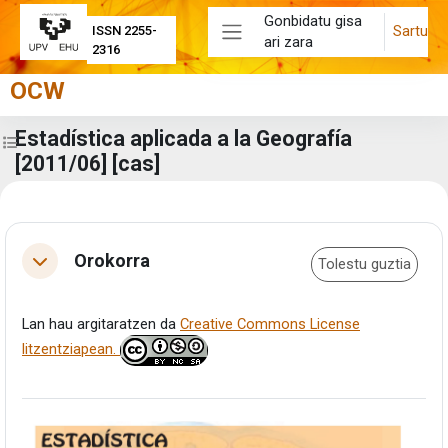
Joan eduki nagusira zuzenean
Gonbidatu gisa
Sartu
ISSN 2255-
ari zara
Alboko panela
2316
OCW
Estadística aplicada a la Geografía
Zabaldu ikastaroaren aurkibidea
[2011/06] [cas]
Eduki-bloke nagusiak
Atalaren laburpena
Orokorra
Tolestu guztia
Tolestu
Lan hau argitaratzen da
Creative Commons License
litzentziapean.