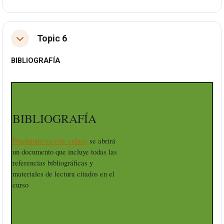
Topic 6
Tolestu
BIBLIOGRAFÍA
BIBLIOGRAFÍA
Pinchando en este enlace
se abrirá
un documento que incluye todas las
referencias bibliográficas y
materiales de lectura citados en el
curso