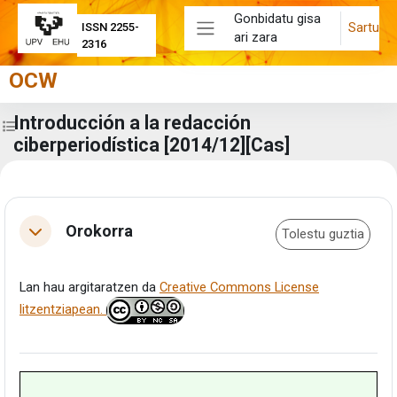
Joan eduki nagusira zuzenean
Gonbidatu gisa
Sartu
ISSN 2255-
ari zara
Alboko panela
2316
OCW
Introducción a la redacción
Zabaldu ikastaroaren aurkibidea
ciberperiodística [2014/12][Cas]
Eduki-bloke nagusiak
Atalaren laburpena
Orokorra
Tolestu guztia
Tolestu
Lan hau argitaratzen da
Creative Commons License
litzentziapean.