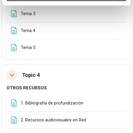
Orria
Tema 3
Orria
Tema 4
Orria
Tema 5
Topic 4
Tolestu
OTROS RECURSOS
Orria
1. Bibliografía de profundización
Orria
2. Recursos audiovisuales en Red