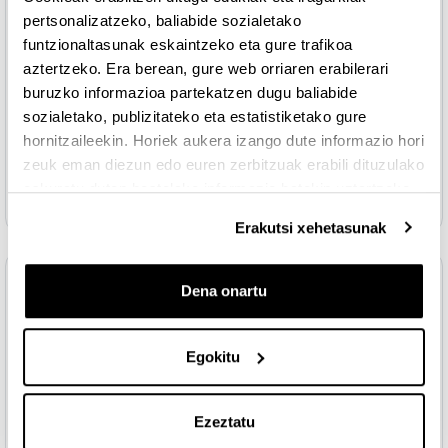
Fitxategia
pertsonalizatzeko, baliabide sozialetako
Tema 2
funtzionaltasunak eskaintzeko eta gure trafikoa
aztertzeko. Era berean, gure web orriaren erabilerari
Fitxategia
Tema 3
buruzko informazioa partekatzen dugu baliabide
sozialetako, publizitateko eta estatistiketako gure
Fitxategia
Tema 4
hornitzaileekin. Horiek aukera izango dute informazio hori
zeuk eman diezun edo euren zerbitzuak erabili dituzulako
eskuratu duten bestelako informazio batekin uztartzeko.
Fitxategia
Tema 5
Erakutsi xehetasunak
Topic 3
Tolestu
Dena onartu
LECTURAS RECOMENDADAS
Egokitu
Orria
Tema 1
Ezeztatu
Orria
Tema 2