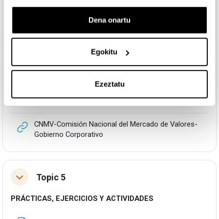
URLa
Instituto de Auditores Internos de España
Dena onartu
URLa
Committee of Sponsoring Organizations
Egokitu
URLa
IFAC International Federation of Accountants
Ezeztatu
URLa
Unión Europea-Mercado Interior
CNMV-Comisión Nacional del Mercado de Valores-
URLa
Gobierno Corporativo
Topic 5
Tolestu
PRÁCTICAS, EJERCICIOS Y ACTIVIDADES