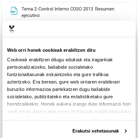
Tema 2-Control Interno COSO 2013. Resumen
URLa
ejecutivo
Tema 2-COSO 2006 CI sobre la Información
URLa
financiera PYMEs
Web orri honek cookieak erabiltzen ditu
URLa
Tema 3-COSO ERM Resumen ejecutivo
Cookieak erabiltzen ditugu edukiak eta iragarkiak
pertsonalizatzeko, baliabide sozialetako
Tema 4-Código de Buen Gobierno para Sociedades
URLa
Cotizadas (España)
funtzionaltasunak eskaintzeko eta gure trafikoa
aztertzeko. Era berean, gure web orriaren erabilerari
buruzko informazioa partekatzen dugu baliabide
Fitxategi
Tema 4-Informe Anual de Gobierno Corporativo
sozialetako, publizitateko eta estatistiketako gure
hornitzaileekin. Horiek aukera izango dute informazio hori
zeuk eman diezun edo euren zerbitzuak erabili dituzulako
Topic 4
eskuratu duten bestelako informazio batekin uztartzeko.
Tolestu
Erakutsi xehetasunak
OTROS RECURSOS