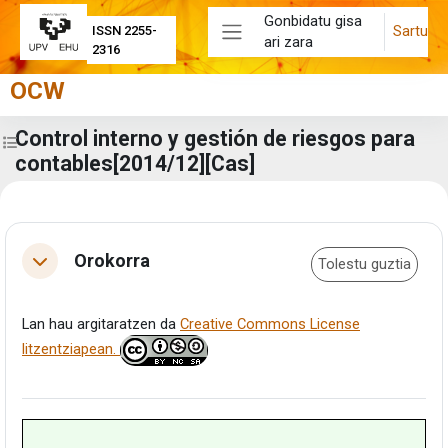
Joan eduki nagusira zuzenean
Gonbidatu gisa
Sartu
ISSN 2255-
ari zara
Alboko panela
2316
OCW
Control interno y gestión de riesgos para
Zabaldu ikastaroaren aurkibidea
contables[2014/12][Cas]
Eduki-bloke nagusiak
Atalaren laburpena
Orokorra
Tolestu guztia
Tolestu
Lan hau argitaratzen da
Creative Commons License
litzentziapean.