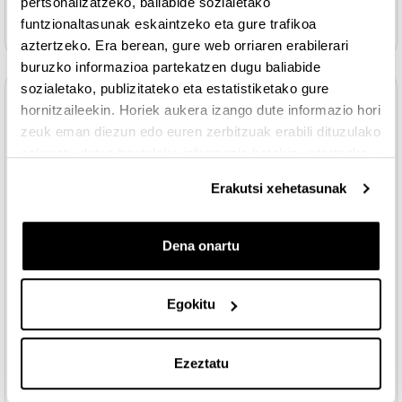
pertsonalizatzeko, baliabide sozialetako
Fitxategi
Coeficiente de reparto: caso práctico resolución
funtzionaltasunak eskaintzeko eta gure trafikoa
aztertzeko. Era berean, gure web orriaren erabilerari
buruzko informazioa partekatzen dugu baliabide
sozialetako, publizitateko eta estatistiketako gure
Topic 5
Tolestu
hornitzaileekin. Horiek aukera izango dute informazio hori
zeuk eman diezun edo euren zerbitzuak erabili dituzulako
PROCEDIMIENTO DE AUTOEVALUACION
eskuratu duten bestelako informazio batekin uztartzeko.
Erakutsi xehetasunak
MÓDULO I:
LIBERACIÓN Y ABSORCIÓN DE FÁRMACOS
Dena onartu
Fitxategia
Tema 3. Liberación de fármacos
Egokitu
Fitxategia
Tema 3. Liberación de fármacos respuestas
Fitxategia
Tema 4. Absorción de fármacos
Ezeztatu