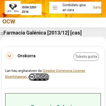
Joan eduki nagusira zuzenean
Gonbidatu gisa
Sartu
ISSN 2255-
ari zara
Alboko panela
2316
OCW
Farmacia Galénica [2013/12] [cas]
Zabaldu ikastaroaren aurkibidea
Eduki-bloke nagusiak
Atalaren laburpena
Orokorra
Tolestu guztia
Tolestu
Lan hau argitaratzen da
Creative Commons License
litzentziapean.