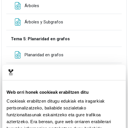
Fitxategia
Árboles
Fitxategia
Árboles y Subgrafos
Tema 5: Planaridad en grafos
Fitxategia
Planaridad en grafos
Fitxategia
Poliedros y Grafos Planares
Tema 6: Coloreabilidad de Grafos
Web orri honek cookieak erabiltzen ditu
Cookieak erabiltzen ditugu edukiak eta iragarkiak
Fitxategia
Coloreabilidad de grafos
pertsonalizatzeko, baliabide sozialetako
funtzionaltasunak eskaintzeko eta gure trafikoa
Fitxategia
Coloreabilidad de Grafos Planares
aztertzeko. Era berean, gure web orriaren erabilerari