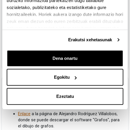
buruzko informazioa partekatzen dugu baliabide
sozialetako, publizitateko eta estatistiketako gure
Tema 7: Emparejamientos en Grafos
hornitzaileekin. Horiek aukera izango dute informazio hori
zeuk eman diezun edo euren zerbitzuak erabili dituzulako
Fitxategia
Emparejamientos en Grafos
eskuratu duten bestelako informazio batekin uztartzeko.
Erakutsi xehetasunak
Tema 8: Aplicaciones
Dena onartu
Fitxategia
Aplicaciones
Egokitu
Topic 4
Tolestu
Ezeztatu
OTROS RECURSOS
Enlace
a la página de Alejandro Rodríguez Villalobos,
donde se puede descargar el software "Grafos", para
el dibujo de grafos.