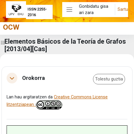
Joan eduki nagusira zuzenean
Gonbidatu gisa
Sartu
ISSN 2255-
ari zara
Alboko panela
2316
OCW
Elementos Básicos de la Teoría de Grafos
Zabaldu ikastaroaren aurkibidea
[2013/04][Cas]
Eduki-bloke nagusiak
Atalaren laburpena
Orokorra
Tolestu guztia
Tolestu
Lan hau argitaratzen da
Creative Commons License
litzentziapean.