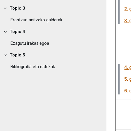
Topic 3
2. 
Tolestu
Erantzun anitzeko galderak
3. 
Topic 4
Tolestu
Ezagutu irakaslegoa
Topic 5
Tolestu
Bibliografia eta estekak
4. 
5. 
6. 