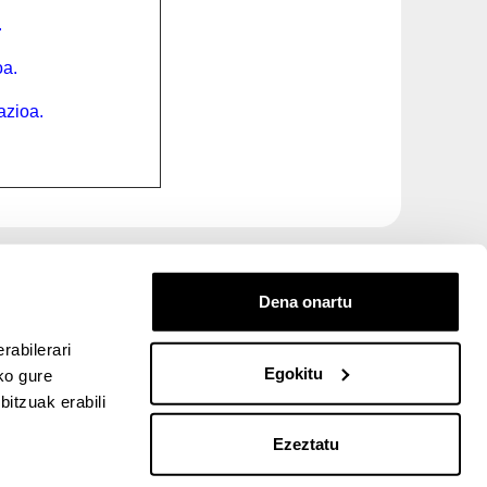
.
oa.
azioa.
Dena onartu
rabilerari
Egokitu
ko gure
entana nueva)
bre ventana nueva)
kedIn (abre ventana nueva)
 en YouTube (abre ventana nueva)
itzuak erabili
ventana nueva)
e ventana nueva)
Ezeztatu