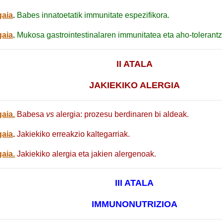
gaia
.
Babes innatoetatik immunitate espezifikora.
gaia
.
Mukosa gastrointestinalaren immunitatea eta aho-tolerantz
II ATALA
JAKIEKIKO ALERGIA
gaia.
Babesa
vs
alergia: prozesu berdinaren bi aldeak.
gaia
.
Jakiekiko erreakzio kaltegarriak.
gaia.
Jakiekiko alergia eta jakien alergenoak.
III ATALA
IMMUNONUTRIZIOA