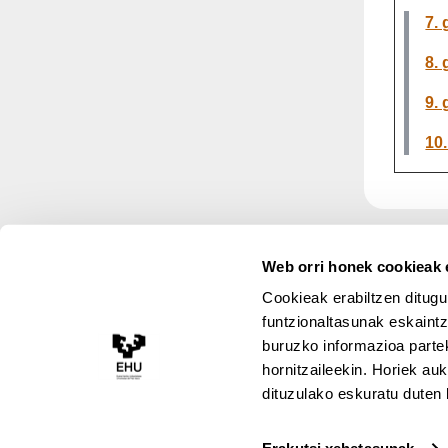
7. 
8. 
9. 
10.
Web orri honek cookieak e
Cookieak erabiltzen ditugu
funtzionaltasunak eskaintz
buruzko informazioa partek
Lege Oharra
hornitzaileekin. Horiek au
Cookie-Politika
Erabiltzeko baldintz
dituzulako eskuratu duten 
Pribatutasun politika