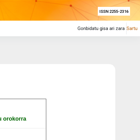
ISSN 2255-2316
Gonbidatu gisa ari zara
Sartu
 orokorra