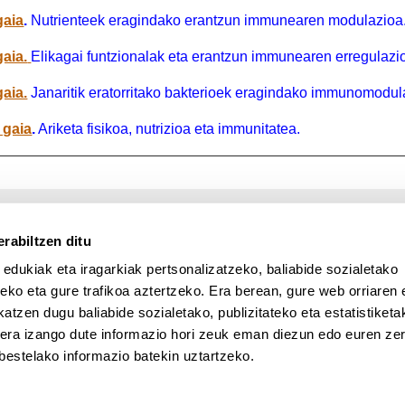
gaia
.
Nutrienteek eragindako erantzun immunearen modulazioa
gaia.
Elikagai funtzionalak eta erantzun immunearen erregulazi
gaia.
Janaritik eratorritako bakterioek eragindako immunomodul
 gaia
.
Ariketa fisikoa, nutrizioa eta immunitatea.
rabiltzen ditu
 edukiak eta iragarkiak pertsonalizatzeko, baliabide sozialetako
eko eta gure trafikoa aztertzeko. Era berean, gure web orriaren e
atzen dugu baliabide sozialetako, publizitateko eta estatistiketa
UPV/EHU en Facebook (abre v
UPV/EHU en Twitter (a
UPV/EHU en Lin
UPV/EHU
App deskargatu
kera izango dute informazio hori zeuk eman diezun edo euren zerb
UPV/EHU en Instagram (abre 
UPV/EHU en Vimeo (abr
ak
bestelako informazio batekin uztartzeko.