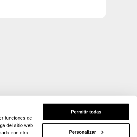
Permitir todas
er funciones de
ga del sitio web
Personalizar
arla con otra
ueva)
entana nueva)
e ventana nueva)