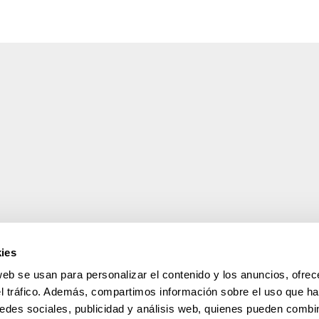
ies
web se usan para personalizar el contenido y los anuncios, ofrec
el tráfico. Además, compartimos información sobre el uso que ha
edes sociales, publicidad y análisis web, quienes pueden combin
UPV/EHU en Facebook (abre ventana nueva)
UPV/EHU en Twitter (abre ventana nueva)
UPV/EHU en LinkedIn (abre ventana nueva)
UPV/EHU en YouTube (abre ventana n
UPV/EHU en Instagram (abre v
UPV/EHU en Vimeo (abr