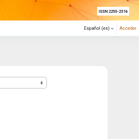
ISSN 2255-2316
Español ‎(es)‎
Acceder