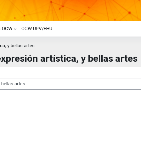
os OCW
OCW UPV/EHU
ica, y bellas artes
expresión artística, y bellas artes
os