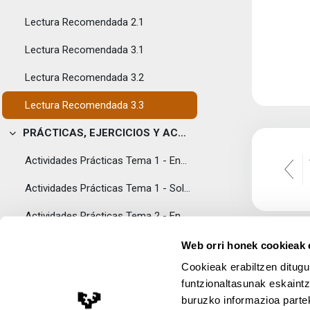
Lectura Recomendada 2.1
Lectura Recomendada 3.1
Lectura Recomendada 3.2
Lectura Recomendada 3.3
PRÁCTICAS, EJERCICIOS Y ACTIVIDADES
Tolestu
Actividades Prácticas Tema 1 - Enunciados
Actividades Prácticas Tema 1 - Soluciones
Actividades Prácticas Tema 2 - Enunciados
Actividades Prácticas Tema 2 - Soluciones
Web orri honek cookieak e
Cookieak erabiltzen ditugu
Actividades Prácticas Tema 3 - Enunciados
funtzionaltasunak eskaintz
Actividades Prácticas Tema 3 - Soluciones
buruzko informazioa partek
Lege Oharra