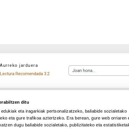
Aurreko jarduera
Joan hona...
Lectura Recomendada 3.2
rabiltzen ditu
 edukiak eta iragarkiak pertsonalizatzeko, baliabide sozialetako
eko eta gure trafikoa aztertzeko. Era berean, gure web orriaren e
atzen dugu baliabide sozialetako, publizitateko eta estatistiketa
UPV/EHU en Facebook (abre v
UPV/EHU en Twitter (a
UPV/EHU en Lin
UPV/EHU
App deskargatu