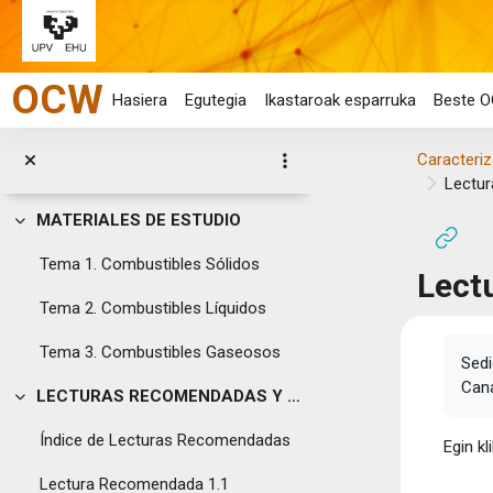
Esta obra se publica bajo una licencia Creative C...
Joan eduki nagusira zuzenean
Imagen autoras Caracterización y l...
OCW
VIDEO PRESENTACIÓN
Hasiera
Egutegia
Ikastaroak esparruka
Beste O
GUÍA DOCENTE
Tolestu
Caracteriz
Guia Docente-Caracterización y Logística de Combustibles de Origen Fósil
Lectu
MATERIALES DE ESTUDIO
Tolestu
Tema 1. Combustibles Sólidos
Lect
Tema 2. Combustibles Líquidos
Osak
Tema 3. Combustibles Gaseosos
Sedi
Cana
LECTURAS RECOMENDADAS Y OTROS RECURSOS
Tolestu
Índice de Lecturas Recomendadas
Egin kl
Lectura Recomendada 1.1