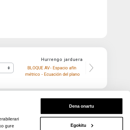
Hurrengo jarduera
BLOQUE AV- Espacio afín 
métrico - Ecuación del plano
Dena onartu
rabilerari
Egokitu
ko gure
entana nueva)
bre ventana nueva)
kedIn (abre ventana nueva)
 en YouTube (abre ventana nueva)