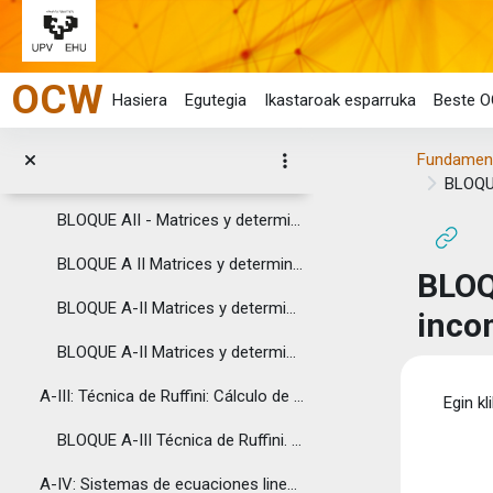
El Álgebra es una disciplina que proporciona al ...
Joan eduki nagusira zuzenean
A-I: Principales conjuntos de números
OCW
BLOQUE A-I Conjunto de números
Hasiera
Egutegia
Ikastaroak esparruka
Beste O
A-II: Matrices y determinantes
Fundament
BLOQUE AII - Matrices y determinantes - Rango
BLOQUE
BLOQUE AII - Matrices y determinantes - Determinante
BLOQUE A II Matrices y determinantes - Matriz adjunta
BLOQ
BLOQUE A-II Matrices y determinantes - Determinante, desarrollo por una línea
inco
BLOQUE A-II Matrices y determinantes - Inversa
Osak
A-III: Técnica de Ruffini: Cálculo de raíces de po...
Egin kl
BLOQUE A-III Técnica de Ruffini. Cálculo de las raíces de un polinomio
A-IV: Sistemas de ecuaciones lineales