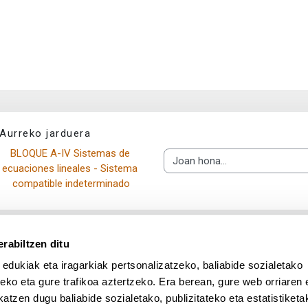
Aurreko jarduera
BLOQUE A-IV Sistemas de 
Joan hona...
ecuaciones lineales - Sistema 
compatible indeterminado
rabiltzen ditu
 edukiak eta iragarkiak pertsonalizatzeko, baliabide sozialetako
eko eta gure trafikoa aztertzeko. Era berean, gure web orriaren e
atzen dugu baliabide sozialetako, publizitateko eta estatistiketa
UPV/EHU en Facebook (abre v
UPV/EHU en Twitter (a
UPV/EHU en Lin
UPV/EHU
App deskargatu