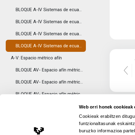
BLOQUE A-IV Sistemas de ecuaciones lineales - Sistema compatible determinado (Método de Gauss)
BLOQUE A-IV Sistemas de ecuaciones lineales - Sistema compatible determinado (Regla de Cramer)
BLOQUE A-IV Sistemas de ecuaciones lineales - Sistema compatible indeterminado
BLOQUE A-IV Sistemas de ecuaciones lineales - Sistema incompatible
A-V: Espacio métrico afín
BLOQUE AV- Espacio afín métrico - Ecuación del plano
BLOQUE AV- Espacio afín métrico - Ecuación de la recta
BLOQUE AV- Espacio afín métrico - Distancia entre punto y recta
BLOQUE AV- Espacio afín métrico - Distancia entre punto y plano
Web orri honek cookieak e
Cookieak erabiltzen ditugu
LECTURAS RECOMENDADAS Y OTROS RECURSOS
Tolestu
funtzionaltasunak eskaintz
Lecturas recomendadas y otros recursos
buruzko informazioa partek
Lege Oharra