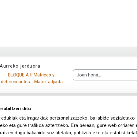
Aurreko jarduera
BLOQUE A II Matrices y 
Joan hona...
determinantes - Matriz adjunta
rabiltzen ditu
 edukiak eta iragarkiak pertsonalizatzeko, baliabide sozialetako
eko eta gure trafikoa aztertzeko. Era berean, gure web orriaren e
atzen dugu baliabide sozialetako, publizitateko eta estatistiketa
UPV/EHU en Facebook (abre v
UPV/EHU en Twitter (a
UPV/EHU en Lin
UPV/EHU
App deskargatu