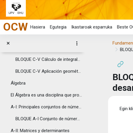
BLOQUE C-V Cálculo de integrales básicas - Cambio de variable 2
Joan eduki nagusira zuzenean
BLOQUE C-V Cálculo de integrales básicas - Integración por partes
OCW
BLOQUE C-V Cálculo de integrales básicas - Integración de funciones racionales (división de polinomios)
Hasiera
Egutegia
Ikastaroak esparruka
Beste O
BLOQUE C-V Cálculo de integrales básicas - Integración de funciones racionales (fracciones simples)
Fundament
BLOQUE C-V Aplicación geométrica de la integral definida - Definición
BLOQUE
BLOQUE C-V Cálculo de integrales básicas - Integrales Trigonométricas
BLOQUE C-V Aplicación geométrica de la integral definida
BLOQ
Álgebra
desar
El Álgebra es una disciplina que proporciona al ...
Osak
A-I: Principales conjuntos de números
Egin kl
BLOQUE A-I Conjunto de números
A-II: Matrices y determinantes