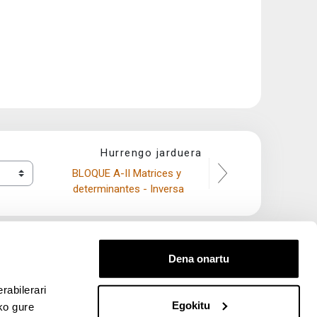
Hurrengo jarduera
BLOQUE A-II Matrices y 
determinantes - Inversa
Dena onartu
rabilerari
Egokitu
ko gure
entana nueva)
bre ventana nueva)
kedIn (abre ventana nueva)
 en YouTube (abre ventana nueva)