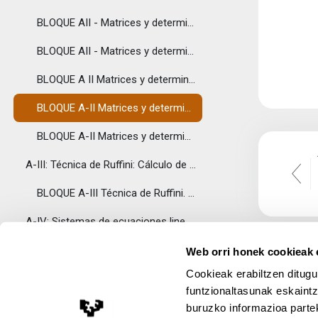
BLOQUE AII - Matrices y determinantes - Rango
BLOQUE AII - Matrices y determinantes - Determinante
BLOQUE A II Matrices y determinantes - Matriz adjunta
BLOQUE A-II Matrices y determinantes - Determinante, desarrollo por una línea
BLOQUE A-II Matrices y determinantes - Inversa
A-III: Técnica de Ruffini: Cálculo de raíces de po...
BLOQUE A-III Técnica de Ruffini. Cálculo de las raíces de un polinomio
A-IV: Sistemas de ecuaciones lineales
BLOQUE A-IV Sistemas de ecuaciones lineales - Sistema compatible determinado (Método de Gauss)
Web orri honek cookieak e
Cookieak erabiltzen ditugu
BLOQUE A-IV Sistemas de ecuaciones lineales - Sistema compatible determinado (Regla de Cramer)
funtzionaltasunak eskaintz
BLOQUE A-IV Sistemas de ecuaciones lineales - Sistema compatible indeterminado
buruzko informazioa partek
Lege Oharra