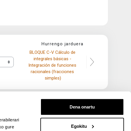
Hurrengo jarduera
BLOQUE C-V Cálculo de 
integrales básicas - 
Integración de funciones 
racionales (fracciones 
simples)
Dena onartu
rabilerari
Egokitu
ko gure
entana nueva)
bre ventana nueva)
kedIn (abre ventana nueva)
 en YouTube (abre ventana nueva)