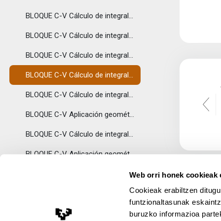
BLOQUE C-V Cálculo de integrales básicas - Cambio de variable 1
BLOQUE C-V Cálculo de integrales básicas - Cambio de variable 2
BLOQUE C-V Cálculo de integrales básicas - Integración por partes
BLOQUE C-V Cálculo de integrales básicas - Integración de funciones racionales (división de polinomios)
BLOQUE C-V Cálculo de integrales básicas - Integración de funciones racionales (fracciones simples)
BLOQUE C-V Aplicación geométrica de la integral definida - Definición
BLOQUE C-V Cálculo de integrales básicas - Integrales Trigonométricas
BLOQUE C-V Aplicación geométrica de la integral definida
Álgebra
Web orri honek cookieak e
Cookieak erabiltzen ditugu
El Álgebra es una disciplina que proporciona al ...
funtzionaltasunak eskaintz
A-I: Principales conjuntos de números
buruzko informazioa partek
Lege Oharra