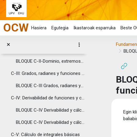
Cálculo
Joan eduki nagusira zuzenean
El Cálculo es un conjunto de técnicas que sirven...
OCW
C-I: Propiedades básicas
Hasiera
Egutegia
Ikastaroak esparruka
Beste O
BLOQUE C-I-Propiedades básicas
Fundament
C-II: Dominio, extremos relativos y representación...
BLOQUE
BLOQUE C-II-Dominio, extremos relativos y representación gráfica de funciones de una variable
C-III: Grados, radianes y funciones trigonométrica...
BLOQ
BLOQUE C-III Grados, radianes y funciones trigonométricas básicas
func
C-IV: Derivabilidad de funciones y cálculo de deri...
Osak
BLOQUE C-IV Derivabilidad y cálculo de derivadas básicas - Reglas de derivación
Egin kl
baliabi
BLOQUE C-IV Derivabilidad y cálculo de derivadas básicas- funciones compuestas
C-V: Cálculo de integrales básicas