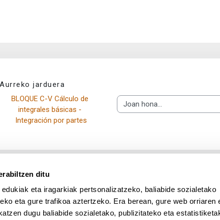
Aurreko jarduera
BLOQUE C-V Cálculo de 
Joan hona...
integrales básicas - 
Integración por partes
rabiltzen ditu
 edukiak eta iragarkiak pertsonalizatzeko, baliabide sozialetako
eko eta gure trafikoa aztertzeko. Era berean, gure web orriaren e
atzen dugu baliabide sozialetako, publizitateko eta estatistiketa
UPV/EHU en Facebook (abre v
UPV/EHU en Twitter (a
UPV/EHU en Lin
UPV/EHU
App deskargatu