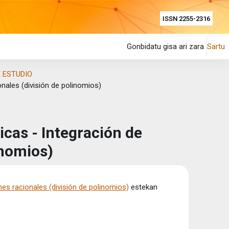
ISSN 2255-2316
Gonbidatu gisa ari zara
Sartu
 ESTUDIO
nales (división de polinomios)
cas - Integración de
inomios)
es racionales (división de polinomios)
estekan