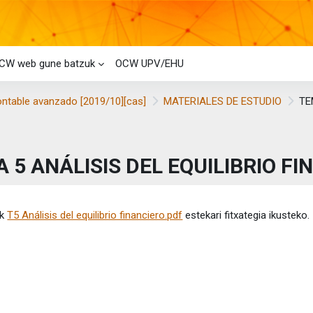
CW web gune batzuk
OCW UPV/EHU
ontable avanzado [2019/10][cas]
MATERIALES DE ESTUDIO
TE
 5 ANÁLISIS DEL EQUILIBRIO FI
etaren baldintzak
ik
T5 Análisis del equilibrio financiero.pdf
estekari fitxategia ikusteko.