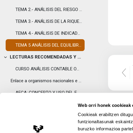
TEMA 2.- ANÁLISIS DEL RIESGO OPERATIVO
TEMA 3.- ANÁLISIS DE LA RIQUEZA GENERADA Y DISTRIBUIDA.
TEMA 4.- ANÁLISIS DE INDICADORES
TEMA 5 ANÁLISIS DEL EQUILIBRIO FINANCIERO
LECTURAS RECOMENDADAS Y OTROS RECURSOS
Tolestu
CURSO ANÁLISIS CONTABLE OCW 2018
Enlace a organismos nacionales e internacionales:
AECA: CONCEPTO Y USO DEL EBITDA
IASB: NORMA INTERNACIONAL DE CONTABILIDAD 33 (NIC 33) GANANCIAS POR ACCIÓN
Web orri honek cookieak e
Cookieak erabiltzen ditugu
PRÁCTICAS, EJERCICIOS Y ACTIVIDADES
Tolestu
funtzionaltasunak eskaintz
ENUNCIADOS DE EJERCICIOS
buruzko informazioa partek
Lege Oharra