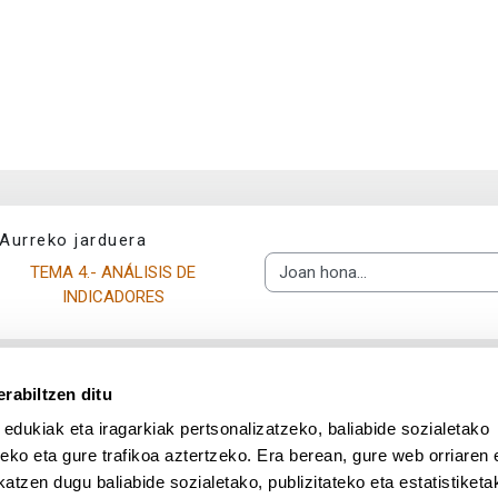
Aurreko jarduera
TEMA 4.-	ANÁLISIS DE 
Joan hona...
INDICADORES 
rabiltzen ditu
 edukiak eta iragarkiak pertsonalizatzeko, baliabide sozialetako
eko eta gure trafikoa aztertzeko. Era berean, gure web orriaren e
atzen dugu baliabide sozialetako, publizitateko eta estatistiketa
UPV/EHU en Facebook (abre v
UPV/EHU en Twitter (a
UPV/EHU en Lin
UPV/EHU
App deskargatu