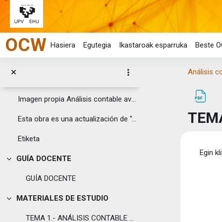
Joan eduki nagusira zuzenean
OCW
Hasiera
Egutegia
Ikastaroak esparruka
Beste O
Orokorra
Tolestu
Análisis c
Esta obra se publica bajo una licencia Creative C...
Imagen propia Análisis contable ava...
TEMA
Esta obra es una actualización de "Análisis Contab...
Etiketa
Osak
Egin kl
GUÍA DOCENTE
Tolestu
GUÍA DOCENTE
MATERIALES DE ESTUDIO
Tolestu
TEMA 1.- ANÁLISIS CONTABLE EN PRESENCIA DE INFLACIÓN. EFECTOS DE LOS CAMBIOS EN EL NIVEL GENERAL DE PRECIOS