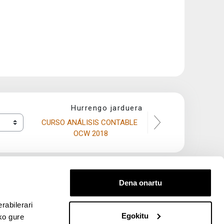
Hurrengo jarduera
CURSO ANÁLISIS CONTABLE 
OCW 2018
Dena onartu
rabilerari
Egokitu
ko gure
entana nueva)
bre ventana nueva)
kedIn (abre ventana nueva)
 en YouTube (abre ventana nueva)