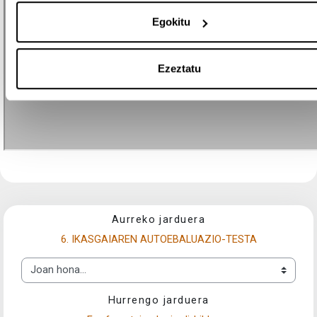
Egokitu
Ezeztatu
Aurreko jarduera
6. IKASGAIAREN AUTOEBALUAZIO-TESTA
Joan hona...
Hurrengo jarduera