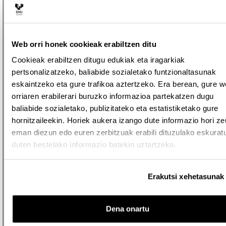
Web orri honek cookieak erabiltzen ditu
Cookieak erabiltzen ditugu edukiak eta iragarkiak
pertsonalizatzeko, baliabide sozialetako funtzionaltasunak
eskaintzeko eta gure trafikoa aztertzeko. Era berean, gure 
orriaren erabilerari buruzko informazioa partekatzen dugu
baliabide sozialetako, publizitateko eta estatistiketako gure
hornitzaileekin. Horiek aukera izango dute informazio hori z
eman diezun edo euren zerbitzuak erabili dituzulako eskurat
duten bestelako informazio batekin uztartzeko.
Erakutsi xehetasunak
Dena onartu