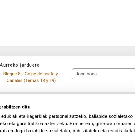
Aurreko jarduera
Bloque 8 - Golpe de ariete y 
Joan hona...
Canales (Temas 18 y 19)
rabiltzen ditu
 edukiak eta iragarkiak pertsonalizatzeko, baliabide sozialetako
eko eta gure trafikoa aztertzeko. Era berean, gure web orriaren e
atzen dugu baliabide sozialetako, publizitateko eta estatistiketa
UPV/EHU en Facebook (abre v
UPV/EHU en Twitter (a
UPV/EHU en Lin
UPV/EHU
App deskargatu