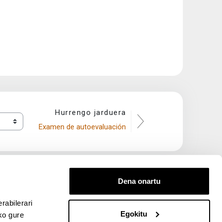
Hurrengo jarduera
Examen de autoevaluación
Dena onartu
rabilerari
Egokitu
ko gure
entana nueva)
bre ventana nueva)
kedIn (abre ventana nueva)
 en YouTube (abre ventana nueva)