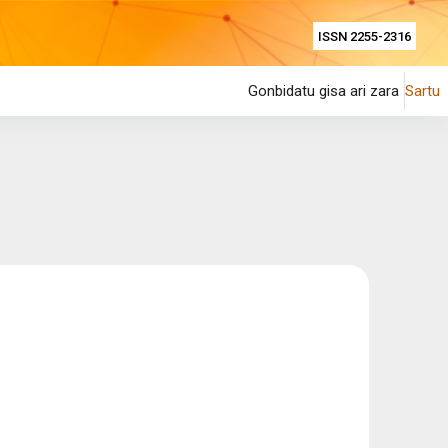
ISSN 2255-2316
Gonbidatu gisa ari zara
Sartu