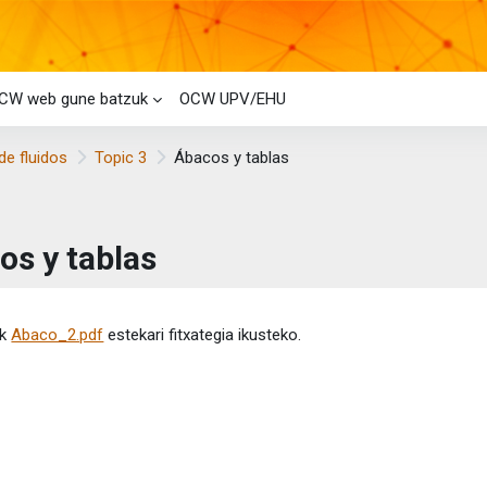
CW web gune batzuk
OCW UPV/EHU
de fluidos
Topic 3
Ábacos y tablas
os y tablas
etaren baldintzak
ik
Abaco_2.pdf
estekari fitxategia ikusteko.