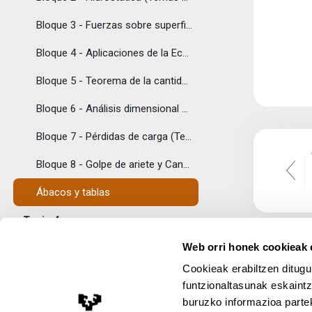
Bloque 3 - Fuerzas sobre superficies (Temas 5 y 6)
Bloque 4 - Aplicaciones de la Ecuación de Bernoulli (Temas 10 y 11)
Bloque 5 - Teorema de la cantidad de movimiento (Temas 12 y 13)
Bloque 6 - Análisis dimensional y teoría de modelos (Tema 14)
Bloque 7 - Pérdidas de carga (Temas 16 y 17)
Bloque 8 - Golpe de ariete y Canales (Temas 18 y 19)
Ábacos y tablas
Topic 4
Tolestu
Web orri honek cookieak e
Examen de autoevaluación
Cookieak erabiltzen ditugu
Solución del examen de autoevaluación
funtzionaltasunak eskaintz
buruzko informazioa partek
Topic 5
Lege Oharra
Tolestu