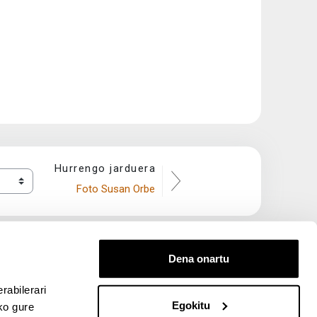
Hurrengo jarduera
Foto Susan Orbe
Dena onartu
rabilerari
Egokitu
ko gure
entana nueva)
bre ventana nueva)
kedIn (abre ventana nueva)
 en YouTube (abre ventana nueva)