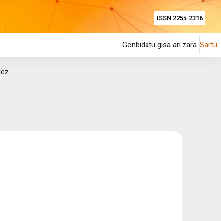
ISSN 2255-2316
Gonbidatu gisa ari zara
Sartu
lez