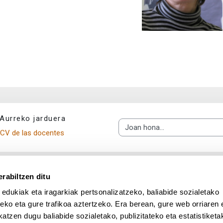
Aurreko jarduera
Joan hona...
CV de las docentes
rabiltzen ditu
 edukiak eta iragarkiak pertsonalizatzeko, baliabide sozialetako
eko eta gure trafikoa aztertzeko. Era berean, gure web orriaren e
atzen dugu baliabide sozialetako, publizitateko eta estatistiketa
UPV/EHU en Facebook (abre v
UPV/EHU en Twitter (a
UPV/EHU en Lin
UPV/EHU
App deskargatu