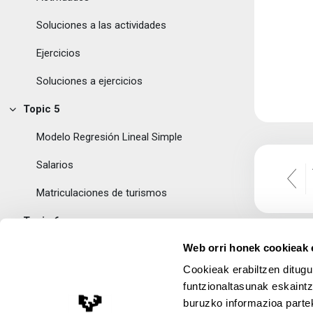
Soluciones a las actividades
Ejercicios
Soluciones a ejercicios
Topic 5
Tolestu
Modelo Regresión Lineal Simple
Salarios
Matriculaciones de turismos
Topic 6
Tolestu
Web orri honek cookieak e
CV de las docentes
Cookieak erabiltzen ditugu
Foto Pilar Gonzalez
funtzionaltasunak eskaintz
buruzko informazioa partek
Foto Susan Orbe
Lege Oharra