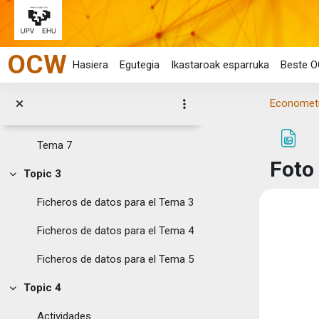
Tema 2
Joan eduki nagusira zuzenean
Tema 3
OCW
Tema 4
Hasiera
Egutegia
Ikastaroak esparruka
Beste O
Tema 5
Econometrí
Tema 6
Tema 7
Foto
Topic 3
Tolestu
Ficheros de datos para el Tema 3
Osak
Ficheros de datos para el Tema 4
Ficheros de datos para el Tema 5
Topic 4
Tolestu
Actividades