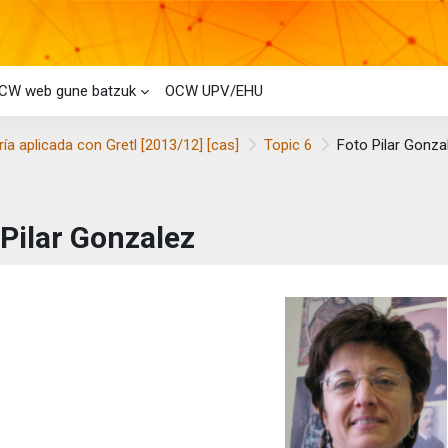
CW web gune batzuk
OCW UPV/EHU
a aplicada con Gretl [2013/12] [cas]
Topic 6
Foto Pilar Gonza
 Pilar Gonzalez
etaren baldintzak