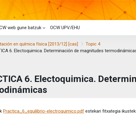
CW web gune batzuk
OCW UPV/EHU
ación en química física [2013/12] [cas]
Topic 4
CA 6. Electoquimica. Determinación de magnitudes termodinámica
TICA 6. Electoquimica. Determi
odinámicas
etaren baldintzak
ik
Practica_6_equilibrio-electroquimico.pdf
estekari fitxategia ikustek