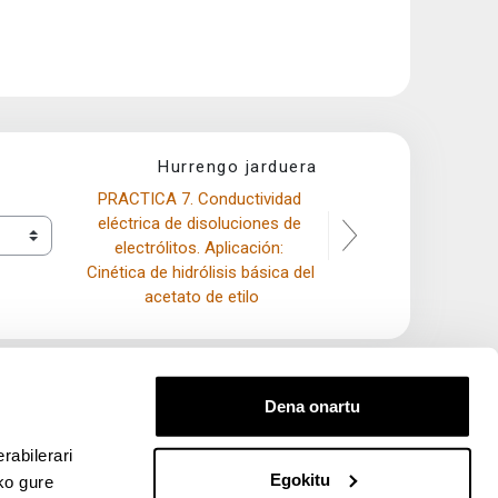
Hurrengo jarduera
PRACTICA 7. Conductividad 
eléctrica de disoluciones de 
electrólitos. Aplicación: 
Cinética de hidrólisis básica del 
acetato de etilo
Dena onartu
rabilerari
Egokitu
ko gure
entana nueva)
bre ventana nueva)
kedIn (abre ventana nueva)
 en YouTube (abre ventana nueva)