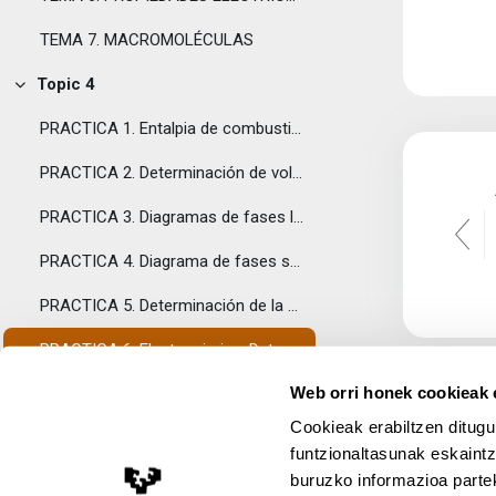
TEMA 7. MACROMOLÉCULAS
Topic 4
Tolestu
PRACTICA 1. Entalpia de combustión mediante una bomba calorimétrica
PRACTICA 2. Determinación de volúmens molares parciales
PRACTICA 3. Diagramas de fases líquido-vapor de sistemas binarios
PRACTICA 4. Diagrama de fases sólido-líquido de sistemas binarios
PRACTICA 5. Determinación de la constante de solubilidad del peryodato potásico
PRACTICA 6. Electoquimica. Determinación de magnitudes termodinámicas
Web orri honek cookieak e
PRACTICA 7. Conductividad eléctrica de disoluciones de electrólitos. Aplicación: Cinética de hidrólisis básica del acetato de etilo
Cookieak erabiltzen ditugu
PRACTICA 8. Sinstesis de polímeros. Determinación de pesos moleculares
funtzionaltasunak eskaintz
buruzko informazioa partek
Topic 5
Lege Oharra
Tolestu