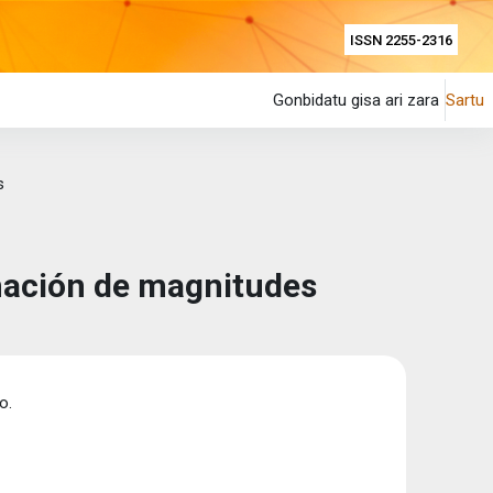
ISSN 2255-2316
Gonbidatu gisa ari zara
Sartu
s
nación de magnitudes
o.