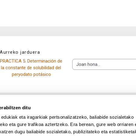
Aurreko jarduera
PRACTICA 5. Determinación de 
Joan hona...
la constante de solubilidad del 
peryodato potásico
rabiltzen ditu
 edukiak eta iragarkiak pertsonalizatzeko, baliabide sozialetako
eko eta gure trafikoa aztertzeko. Era berean, gure web orriaren e
atzen dugu baliabide sozialetako, publizitateko eta estatistiketa
UPV/EHU en Facebook (abre v
UPV/EHU en Twitter (a
UPV/EHU en Lin
UPV/EHU
App deskargatu