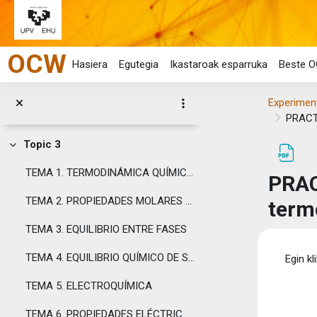
Esta obra se publica bajo una licencia Creative ...
Joan eduki nagusira zuzenean
Topic 1
Tolestu
OCW
GUÍA DOCENTE
Hasiera
Egutegia
Ikastaroak esparruka
Beste O
Topic 2
Tolestu
Experiment
GUIONES PRACTICAS
PRACTI
Topic 3
Tolestu
TEMA 1. TERMODINÁMICA QUÍMICA Y TERMOQUÍMICA
PRAC
TEMA 2. PROPIEDADES MOLARES PARCIALES
term
TEMA 3. EQUILIBRIO ENTRE FASES
Osak
TEMA 4. EQUILIBRIO QUÍMICO DE SISTEMAS REALES
Egin kl
TEMA 5. ELECTROQUÍMICA
TEMA 6. PROPIEDADES ELÉCTRICAS DE DISOLUCIONES DE ELECTROLITOS