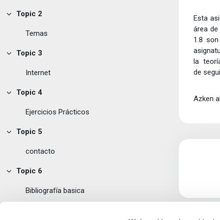
Topic 2
Esta as
Tolestu
área de
Temas
1.8 son
asignatu
Topic 3
Tolestu
la teor
de segui
Internet
Topic 4
Tolestu
Azken a
Ejercicios Prácticos
Topic 5
Tolestu
contacto
Topic 6
Tolestu
Bibliografía basica