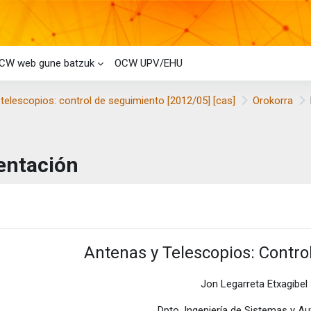
CW web gune batzuk
OCW UPV/EHU
telescopios: control de seguimiento [2012/05] [cas]
Orokorra
entación
taren baldintzak
Antenas y Telescopios: Contro
Jon Legarreta Etxagibel
Dpto. Ingeniería de Sistemas y A