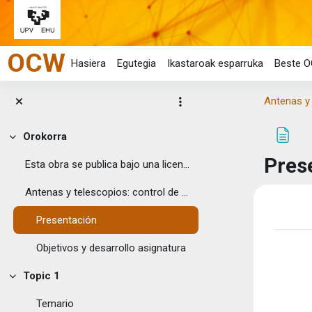
Joan eduki nagusira zuzenean
OCW
Hasiera
Egutegia
Ikastaroak esparruka
Beste O
Antenas y 
Orokorra
Tolestu
Pres
Esta obra se publica bajo una licencia Creative ...
Antenas y telescopios: control de ...
Osake
Presentación
Objetivos y desarrollo asignatura
Topic 1
Tolestu
Temario