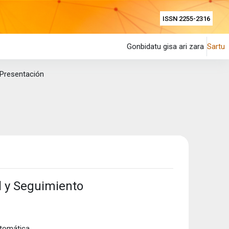
ISSN 2255-2316
Gonbidatu gisa ari zara
Sartu
Presentación
l y Seguimiento
utomática