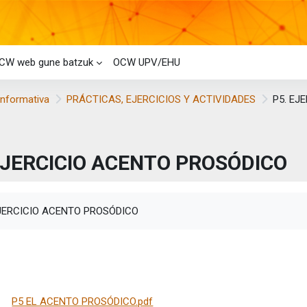
CW web gune batzuk
OCW UPV/EHU
Informativa
PRÁCTICAS, EJERCICIOS Y ACTIVIDADES
P5. EJ
EJERCICIO ACENTO PROSÓDICO
taren baldintzak
EJERCICIO ACENTO PROSÓDICO
P5 EL ACENTO PROSÓDICO.pdf