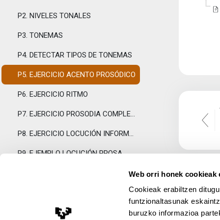
P2. NIVELES TONALES
P3. TONEMAS
P4. DETECTAR TIPOS DE TONEMAS
P5. EJERCICIO ACENTO PROSÓDICO
P6. EJERCICIO RITMO
P7. EJERCICIO PROSODIA COMPLETA
P8. EJERCICIO LOCUCIÓN INFORMATIVA
P9. EJEMPLO LOCUCIÓN PROSA
P10. EJEMPLO LOCUCIÓN POESÍA
Web orri honek cookieak e
Cookieak erabiltzen ditugu
PROCEDIMIENTO DE AUTOEVALUACION
Tolestu
funtzionaltasunak eskaintz
EXAMEN AUTOEVALUACIÓN
buruzko informazioa partek
Lege Oharra