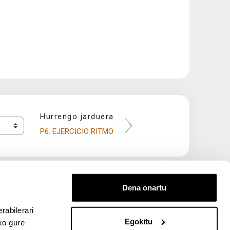
Hurrengo jarduera
P6. EJERCICIO RITMO
Dena onartu
rabilerari
Egokitu
ko gure
entana nueva)
bre ventana nueva)
kedIn (abre ventana nueva)
 en YouTube (abre ventana nueva)