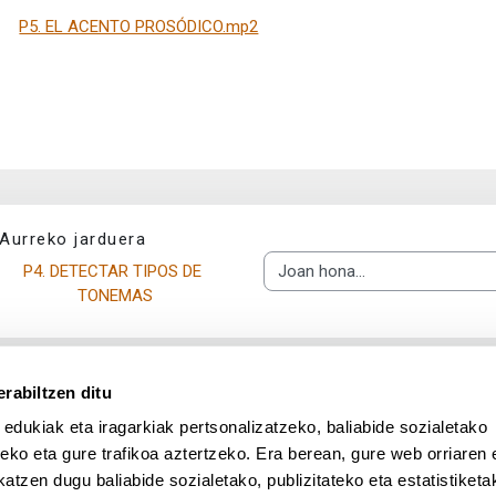
P5. EL ACENTO PROSÓDICO.mp2
Aurreko jarduera
P4. DETECTAR TIPOS DE 
Joan hona...
TONEMAS
rabiltzen ditu
 edukiak eta iragarkiak pertsonalizatzeko, baliabide sozialetako
eko eta gure trafikoa aztertzeko. Era berean, gure web orriaren e
atzen dugu baliabide sozialetako, publizitateko eta estatistiketa
UPV/EHU en Facebook (abre v
UPV/EHU en Twitter (a
UPV/EHU en Lin
UPV/EHU
App deskargatu