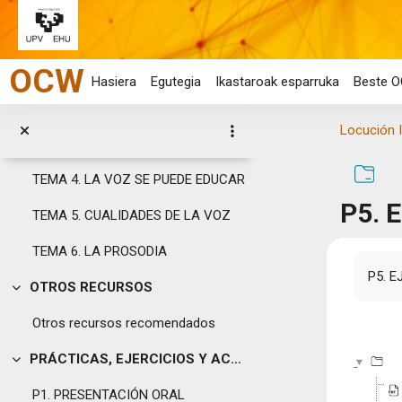
GUÍA DOCENTE LOCUCIÓN INFORMATIVA
Joan eduki nagusira zuzenean
MATERIALES DE ESTUDIO
Tolestu
OCW
TEMA 1. LOCUCIÓN Y MIEDO ESCÉNICO
Hasiera
Egutegia
Ikastaroak esparruka
Beste O
TEMA 2. APROXIMACIÓN A LA FONÉTICA
Locución 
TEMA 3. CÓMO SE PRODUCE LA VOZ
TEMA 4. LA VOZ SE PUEDE EDUCAR
P5. 
TEMA 5. CUALIDADES DE LA VOZ
TEMA 6. LA PROSODIA
Osake
P5. 
OTROS RECURSOS
Tolestu
Otros recursos recomendados
PRÁCTICAS, EJERCICIOS Y ACTIVIDADES
Tolestu
P1. PRESENTACIÓN ORAL