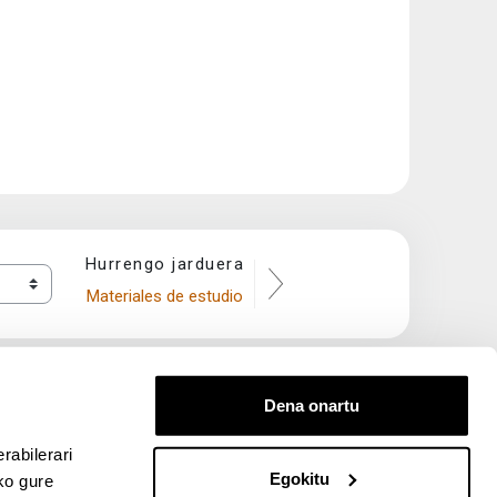
Hurrengo jarduera
Materiales de estudio
Dena onartu
rabilerari
Egokitu
ko gure
entana nueva)
bre ventana nueva)
kedIn (abre ventana nueva)
 en YouTube (abre ventana nueva)