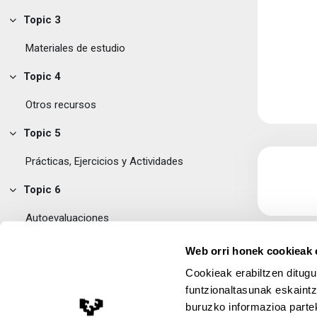
Topic 3
Tolestu
Materiales de estudio
Topic 4
Tolestu
Otros recursos
Topic 5
Tolestu
Prácticas, Ejercicios y Actividades
Topic 6
Tolestu
Autoevaluaciones
Topic 7
Web orri honek cookieak e
Tolestu
Cookieak erabiltzen ditugu
Profesorado de la asignatura de "auditoría"
funtzionaltasunak eskaintz
Topic 8
buruzko informazioa partek
Tolestu
Lege Oharra