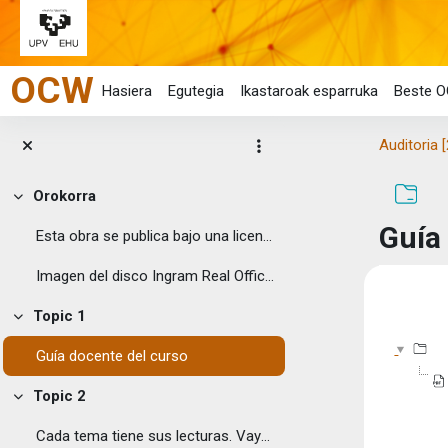
Joan eduki nagusira zuzenean
OCW
Hasiera
Egutegia
Ikastaroak esparruka
Beste O
Auditoria 
Orokorra
Tolestu
Guía
Esta obra se publica bajo una licencia Creative ...
Imagen del disco Ingram Real Office ...
Osake
Topic 1
Tolestu
Guía docente del curso
Topic 2
Tolestu
Cada tema tiene sus lecturas. Vaya a la carpeta de...