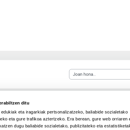
Joan hona...
rabiltzen ditu
 edukiak eta iragarkiak pertsonalizatzeko, baliabide sozialetako
eko eta gure trafikoa aztertzeko. Era berean, gure web orriaren e
atzen dugu baliabide sozialetako, publizitateko eta estatistiketa
UPV/EHU en Facebook (abre v
UPV/EHU en Twitter (a
UPV/EHU en Lin
UPV/EHU
App deskargatu