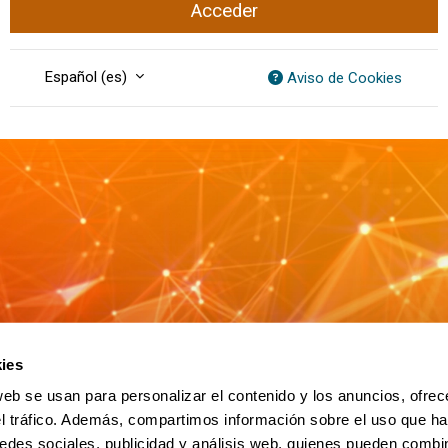
Acceder
Español ‎(es)‎
Aviso de Cookies
ies
web se usan para personalizar el contenido y los anuncios, ofrec
el tráfico. Además, compartimos información sobre el uso que ha
edes sociales, publicidad y análisis web, quienes pueden combin
UPV/EHU en Facebook (abre ventana nueva)
UPV/EHU en Twitter (abre ventana nueva)
UPV/EHU en LinkedIn (abre ventana nueva)
UPV/EHU en YouTube (abre ventana 
UPV/EHU en Instagram (abre 
UPV/EHU en Vimeo (ab