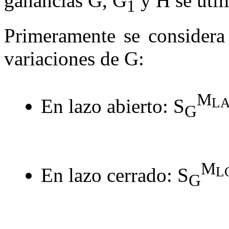
ganancias
G
,
G
y
H
se util
1
Primeramente se considera 
variaciones de
G
:
M
En lazo abierto:
S
L
G
M
En lazo cerrado:
S
L
G