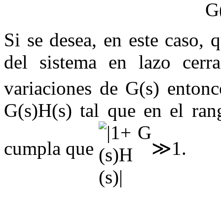
Si se desea, en este caso, 
del sistema en lazo cerr
variaciones de
G
(
s
)
entonce
G
(
s
)
H
(
s
)
tal que en el ran
cumpla que
≫
1
.