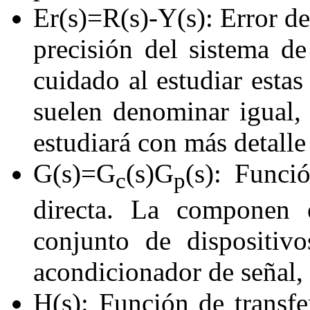
Er
(
s
)=
R
(
s
)
-
Y
(
s
)
: Error d
precisión del sistema de
cuidado al estudiar estas
suelen denominar igual,
estudiará con más detalle
G
(
s
)=
G
(
s
)
G
(
s
)
: Funció
c
p
directa. La componen e
conjunto de dispositiv
acondicionador de señal, p
H
(
s
)
: Función de transfe