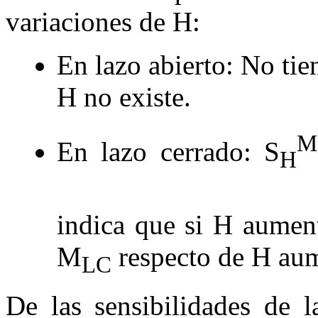
variaciones de
H
:
En lazo abierto: No tie
H
no existe.
M
En lazo cerrado:
S
H
indica que si
H
aumenta
M
respecto de
H
aume
LC
De las sensibilidades de l