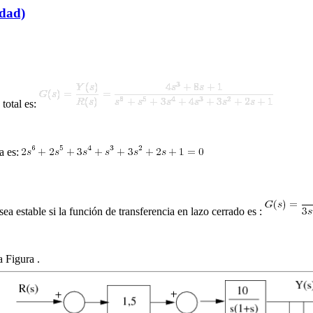
idad)
 total es:
ca es:
sea estable si la función de transferencia en lazo cerrado es :
la Figura
.