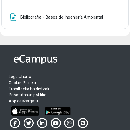
Fitxategia
Bibliografía - Bases de Ingeniería Ambiental
Lege Oharra
Cookie-Politika
Erabiltzeko baldintzak
Pribatutasun politika
App deskargatu
UPV/EHU en Facebook (abre ventana nueva)
UPV/EHU en Twitter (abre ventana nueva)
UPV/EHU en LinkedIn (abre ventana nueva)
UPV/EHU en YouTube (abre ventana
UPV/EHU en Instagram (abre
UPV/EHU en Vimeo (ab