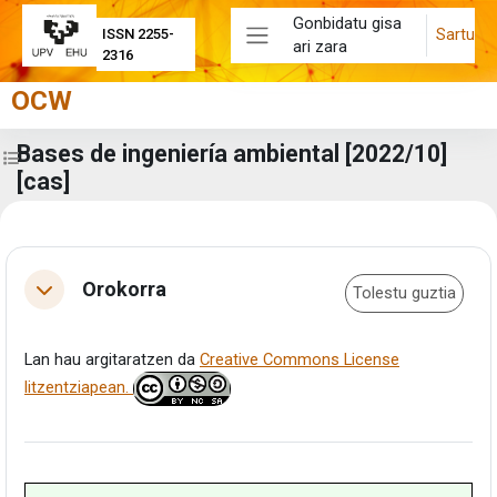
Joan eduki nagusira zuzenean
Gonbidatu gisa
Sartu
ISSN 2255-
ari zara
Alboko panela
2316
OCW
Bases de ingeniería ambiental [2022/10]
Zabaldu ikastaroaren aurkibidea
[cas]
Eduki-bloke nagusiak
Atalaren laburpena
Orokorra
Tolestu guztia
Tolestu
Lan hau argitaratzen da
Creative Commons License
litzentziapean.