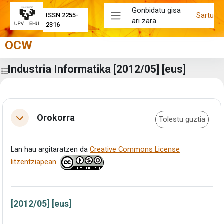
Joan eduki nagusira zuzenean
Gonbidatu gisa
Sartu
ISSN 2255-
ari zara
Alboko panela
2316
OCW
Industria Informatika [2012/05] [eus]
Zabaldu ikastaroaren aurkibidea
Eduki-bloke nagusiak
Atalaren laburpena
Orokorra
Tolestu guztia
Tolestu
Lan hau argitaratzen da
Creative Commons License
litzentziapean.
[2012/05] [eus]