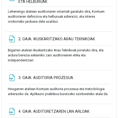
Fitxategia
ETA HELBURUAK
Lehenengo atalean auditoriaren oinarriak garatuko dira, Kontuen
auditoriaren definizioa eta helburuak adieraziz, eta interes
orokorreko jarduera dela azalduz.
Fitxategia
2. GAIA: IKUSKARITZAKO ARAU TEKNIKOAK
Bigarren atalean Ikuskaritzako Arau Teknikoak jorratuko dira, eta
ardura berezia eskainiko zaio auditorearen etika eta
independentziari.
Fitxategia
3. GAIA: AUDITORIA PROZESUA
Hirugarren atalean Kontuen auditoria prozesua eta metodologia
adieraziko da. Aplikazio praktikoa burutzeko ezinbesteko atala da.
Fitxategia
4. GAIA: AUDITORETZAREN LAN ARLOAK