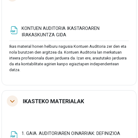
KONTUEN AUDITORIA IKASTAROAREN
Fitxategia
IRAKASKUNTZA GIDA
Ikas material honen helburu nagusia Kontuen Auditoria zer den eta
nola burutzen den argitzea da. Kontuen Auditoria lan merkatuan
irteera profesionala duen jarduera da. Izan ere, araututako jarduera
da eta kontabilitate agirien kanpo egiaztapen independentean
datza.
IKASTEKO MATERIALAK
Tolestu
1. GAIA. AUDITORIAREN OINARRIAK: DEFINIZIOA