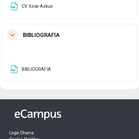
Fitxategia
CV Itziar Azkue
BIBLIOGRAFIA
Tolestu
Fitxategia
BIBLIOGRAFIA
Lege Oharra