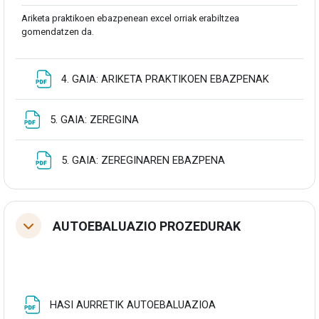
Ariketa praktikoen ebazpenean excel orriak erabiltzea
gomendatzen da.
Fitxategia
4. GAIA: ARIKETA PRAKTIKOEN EBAZPENAK
Fitxategia
5. GAIA: ZEREGINA
Fitxategia
5. GAIA: ZEREGINAREN EBAZPENA
AUTOEBALUAZIO PROZEDURAK
Tolestu
Fitxategia
HASI AURRETIK AUTOEBALUAZIOA