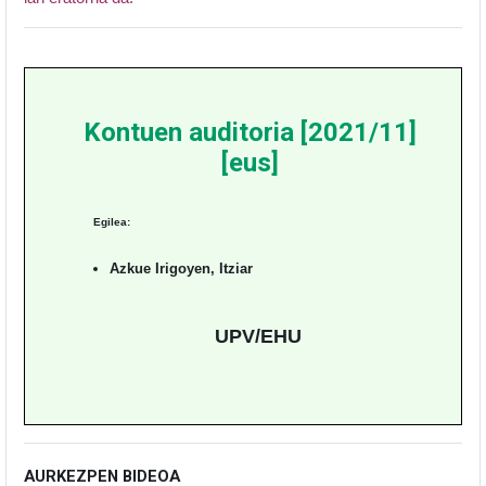
Kontuen auditoria [2021/11]
[eus]
Egilea:
Azkue Irigoyen, Itziar
UPV/EHU
AURKEZPEN BIDEOA