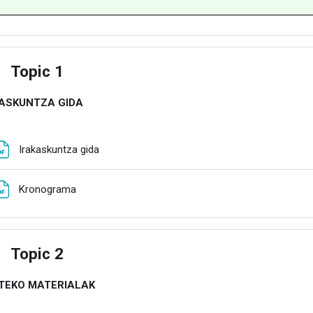
Topic 1
estu
KASKUNTZA GIDA
Fitxategia
Irakaskuntza gida
Fitxategia
Kronograma
Topic 2
estu
TEKO MATERIALAK