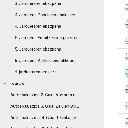
3. Jardueraren ebazpena
4. Jarduera: Populazio analasien burutzea eta interpretazioa
4. Jardueraren ebazpena
5. Jarduera: Emaitzen integrazioa
5. Jardueraren ebazpena
6. Jarduera: Artikulu zientifikoaren lanketa
6. jardueraren emaitza
Topic 6
Tolestu
Autoebaluazioa 2. Gaia: Aferaren aurkezpena
Autoebaluazioa 3. Gaia: Zelulen Biologiako Teknikak
Autoebaluazioa. 4. Gaia: Teknika genetiko molekularrak