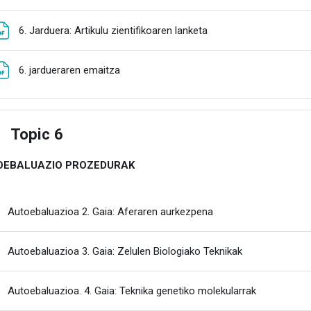
Fitxategia
6. Jarduera: Artikulu zientifikoaren lanketa
Fitxategia
6. jardueraren emaitza
Topic 6
estu
OEBALUAZIO PROZEDURAK
Fitxategia
Autoebaluazioa 2. Gaia: Aferaren aurkezpena
Fitxategia
Autoebaluazioa 3. Gaia: Zelulen Biologiako Teknikak
Karpeta
Autoebaluazioa. 4. Gaia: Teknika genetiko molekularrak