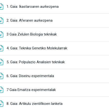
Fitxategia
1. Gaia: Ikastaroaren aurkezpena
Fitxategia
2. Gaia: Aferaren aurkezpena
Fitxategia
3 Gaia Zelulen Biologia teknikak
Fitxategia
4. Gaia: Teknika Genetiko Molekularrak
Fitxategia
5. Gaia: Polpulazio Analisien teknikak
Fitxategia
6. Gaia: Diseinu esperimentala
Fitxategia
7 Gaia Emaitza esperimentalak
Fitxategia
8. Gaia: Artikulu zientifikoen lanketa