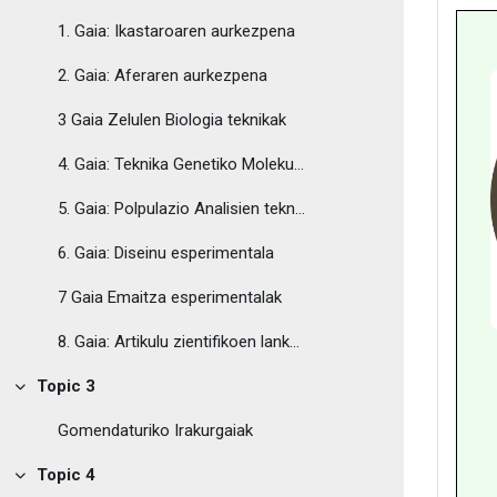
1. Gaia: Ikastaroaren aurkezpena
2. Gaia: Aferaren aurkezpena
3 Gaia Zelulen Biologia teknikak
4. Gaia: Teknika Genetiko Molekularrak
5. Gaia: Polpulazio Analisien teknikak
6. Gaia: Diseinu esperimentala
7 Gaia Emaitza esperimentalak
8. Gaia: Artikulu zientifikoen lanketa
Topic 3
Tolestu
Gomendaturiko Irakurgaiak
Topic 4
Tolestu