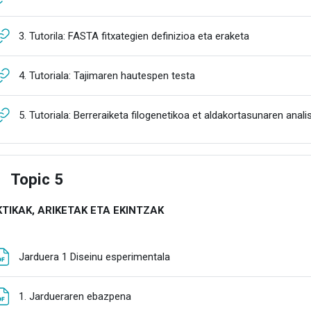
URLa
3. Tutorila: FASTA fitxategien definizioa eta eraketa
URLa
4. Tutoriala: Tajimaren hautespen testa
5. Tutoriala: Berreraiketa filogenetikoa et aldakortasunaren anal
Topic 5
estu
TIKAK, ARIKETAK ETA EKINTZAK
Fitxategia
Jarduera 1 Diseinu esperimentala
Fitxategia
1. Jardueraren ebazpena