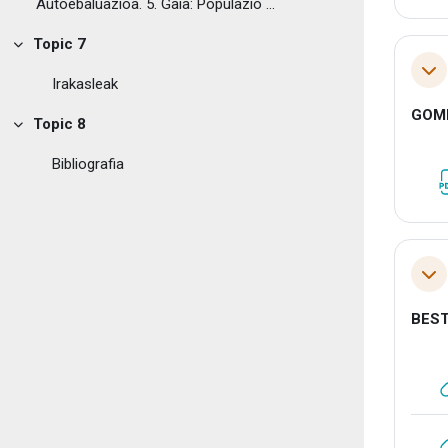
Autoebaluazioa. 5. Gaia: Populazio analisien teknikak
Topic 7
Tolestu
Tol
Irakasleak
GOM
Topic 8
Tolestu
Bibliografia
Tol
BES