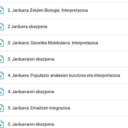
Fitxategia
2. Jarduera Zelulen Biologia. Interpretazioa
Fitxategia
2 Jarduera ebazpena
Fitxategia
3. Jarduera: Genetika Molekularra. Interpretazioa
Fitxategia
3. Jardueraren ebazpena
Fit
4. Jarduera: Populazio analasien burutzea eta interpretazioa
Fitxategia
4. Jardueraren ebazpena
Fitxategia
5. Jarduera: Emaitzen integrazioa
Fitxategia
5. Jardueraren ebazpena