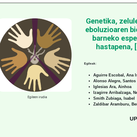
Genetika, zelul
eboluzioaren bi
barneko espe
hastapena, 
Egileak:
Aguirre Escobal, Ana I
Alonso Alegre, Santos
Iglesias Ara, Ainhoa
Izagirre Arribalzaga, N
Egileen irudia
Smith Zubiaga, Isabel
Zaldibar Aramburu, Be
UP