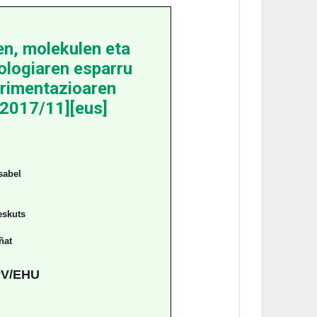
en, molekulen eta
ologiaren esparru
rimentazioaren
[2017/11][eus]
sabel
eskuts
ñat
V/EHU