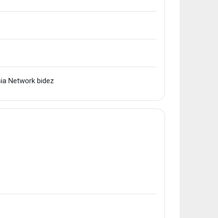
URLa
isia Network bidez