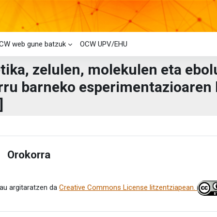
CW web gune batzuk
OCW UPV/EHU
tika, zelulen, molekulen eta ebol
rru barneko esperimentazioaren 
]
i-bloke nagusiak
laren laburpena
Orokorra
estu
au argitaratzen da
Creative Commons License litzentziapean.