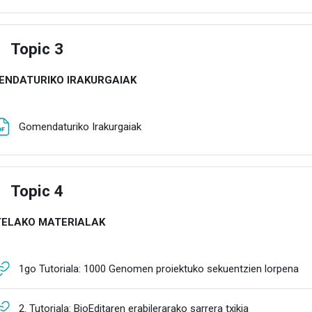
Topic 3
estu
ENDATURIKO IRAKURGAIAK
Fitxategia
Gomendaturiko Irakurgaiak
Topic 4
estu
TELAKO MATERIALAK
UR
1go Tutoriala: 1000 Genomen proiektuko sekuentzien lorpena
URLa
2. Tutoriala: BioEditaren erabilerarako sarrera txikia