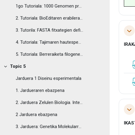
1go Tutoriala: 1000 Genomen proiektuko sekuentzien lorpena
2. Tutoriala: BioEditaren erabilerarako sarrera txikia
3. Tutorila: FASTA fitxategien definizioa eta eraketa
Tol
4. Tutoriala: Tajimaren hautespen testa
IRA
5. Tutoriala: Berreraiketa filogenetikoa et aldakortasunaren analisia Network bidez
Topic 5
Tolestu
Jarduera 1 Diseinu esperimentala
1. Jardueraren ebazpena
2. Jarduera Zelulen Biologia. Interpretazioa
Tol
2 Jarduera ebazpena
IKAS
3. Jarduera: Genetika Molekularra. Interpretazioa