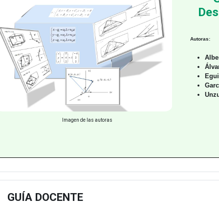
Des
Autoras:
Albe
Álva
Egui
Garc
Unzu
Imagen de las autoras
GUÍA DOCENTE
estu