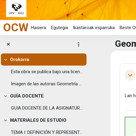
Joan eduki nagusira zuzenean
OCW
Hasiera
Egutegia
Ikastaroak esparruka
Beste O
Geome
Orokorra
Eduk
Tolestu
Ata
Esta obra se publica bajo una licencia Creative ...
Tol
Imagen de las autoras Geometría An...
Lan h
GUÍA DOCENTE
Tolestu
GUIA DOCENTE DE LA ASIGNATURA GEOMETRIA ANALITICA Y DESCRIPTIVA
MATERIALES DE ESTUDIO
Tolestu
TEMA I: DEFINICIÓN Y REPRESENTACIÓN DE ELEMENTOS DEL ESPACIO AFÍN