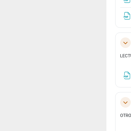
Tol
LECT
Tol
OTRO