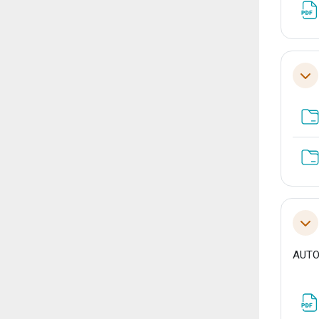
Tol
Tol
AUTO