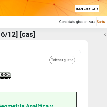
ISSN 2255-2316
Gonbidatu gisa ari zara
Sartu
6/12] [cas]
Z
Tolestu guztia
eometría Analítica y