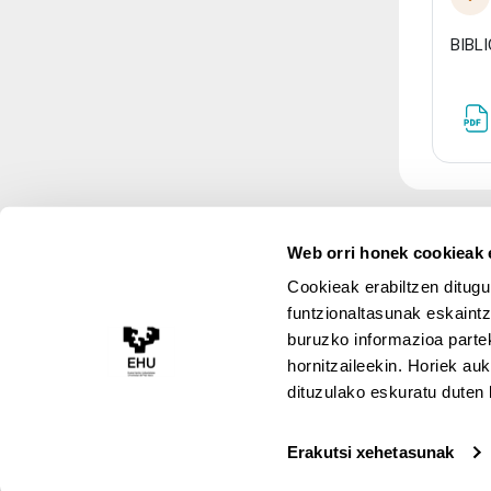
Tol
BIBL
Web orri honek cookieak e
Cookieak erabiltzen ditugu
funtzionaltasunak eskaintz
buruzko informazioa partek
Lege Oharra
hornitzaileekin. Horiek au
Cookie-Politika
Erabiltzeko baldintz
dituzulako eskuratu duten 
Pribatutasun politika
Erakutsi xehetasunak