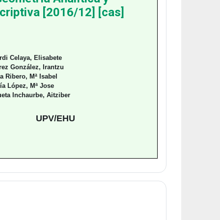
criptiva [2016/12] [cas]
rdi Celaya, Elisabete
rez González, Irantzu
a Ribero, Mª Isabel
ía López, Mª Jose
eta Inchaurbe, Aitziber
UPV/EHU