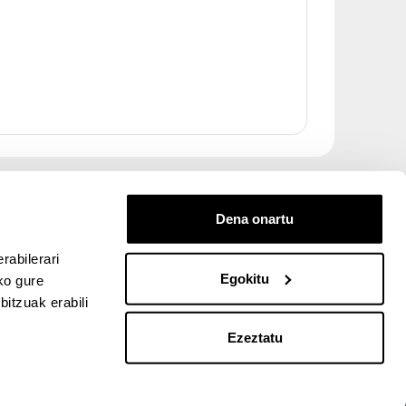
Dena onartu
rabilerari
Egokitu
ko gure
entana nueva)
bre ventana nueva)
kedIn (abre ventana nueva)
 en YouTube (abre ventana nueva)
itzuak erabili
ventana nueva)
e ventana nueva)
Ezeztatu