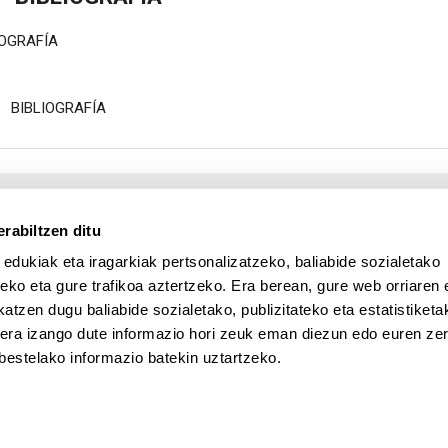
estu
IOGRAFÍA
Fitxategia
BIBLIOGRAFÍA
rabiltzen ditu
 edukiak eta iragarkiak pertsonalizatzeko, baliabide sozialetako
eko eta gure trafikoa aztertzeko. Era berean, gure web orriaren e
atzen dugu baliabide sozialetako, publizitateko eta estatistiketa
UPV/EHU en Facebook (abre v
UPV/EHU en Twitter (a
UPV/EHU en Lin
UPV/EHU
App deskargatu
kera izango dute informazio hori zeuk eman diezun edo euren zerb
UPV/EHU en Instagram (abre 
UPV/EHU en Vimeo (abr
ak
bestelako informazio batekin uztartzeko.