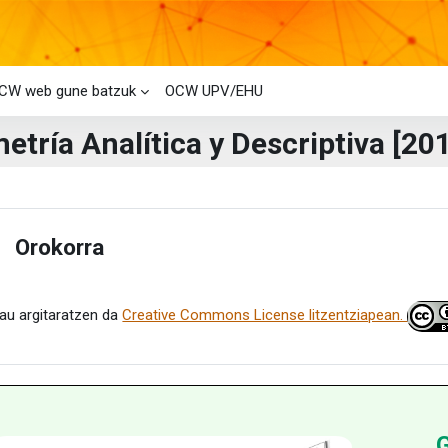
CW web gune batzuk
OCW UPV/EHU
tría Analítica y Descriptiva [201
i-bloke nagusiak
laren laburpena
Orokorra
estu
au argitaratzen da
Creative Commons License litzentziapean.
G