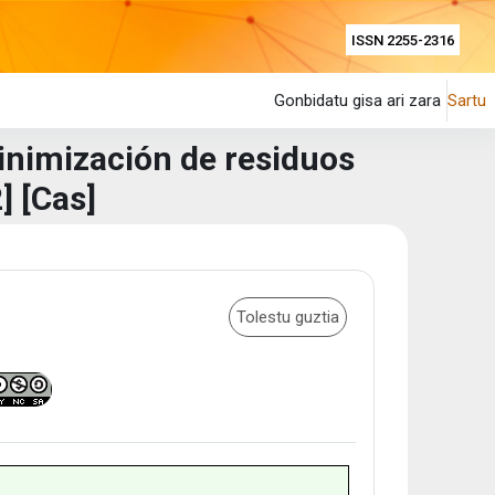
ISSN 2255-2316
Gonbidatu gisa ari zara
Sartu
inimización de residuos
] [Cas]
Tolestu guztia