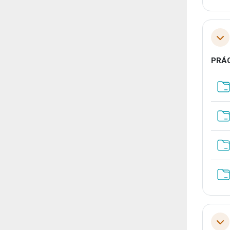
Tol
PRÁC
Tol