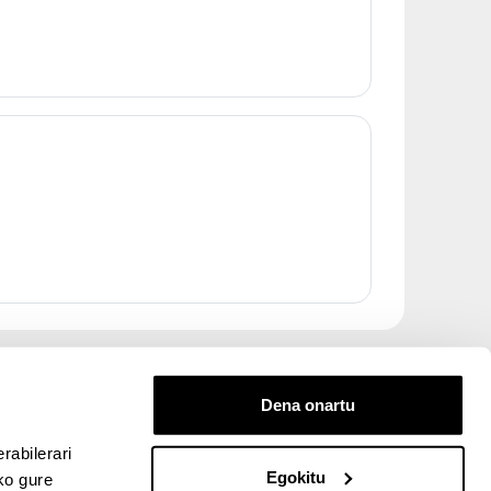
Dena onartu
rabilerari
Egokitu
ko gure
entana nueva)
bre ventana nueva)
kedIn (abre ventana nueva)
 en YouTube (abre ventana nueva)