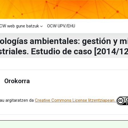
CW web gune batzuk
OCW UPV/EHU
ologías ambientales: gestión y m
triales. Estudio de caso [2014/12
i-bloke nagusiak
laren laburpena
Orokorra
estu
au argitaratzen da
Creative Commons License litzentziapean.