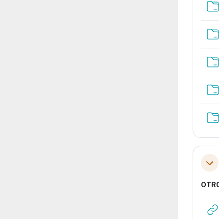
Tol
OTR