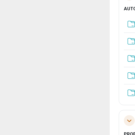
AUT
Tol
PRO