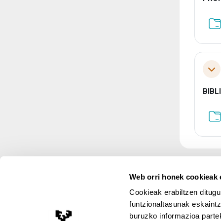
Tol
BIBL
Web orri honek cookieak e
Cookieak erabiltzen ditugu
funtzionaltasunak eskaintz
buruzko informazioa partek
Lege Oharra