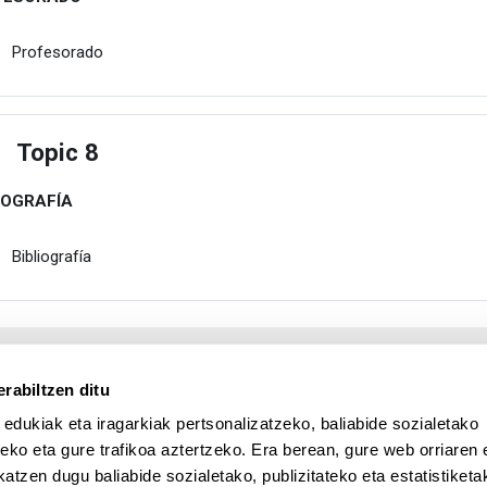
Karpeta
Profesorado
Topic 8
estu
IOGRAFÍA
Karpeta
Bibliografía
rabiltzen ditu
 edukiak eta iragarkiak pertsonalizatzeko, baliabide sozialetako
eko eta gure trafikoa aztertzeko. Era berean, gure web orriaren e
atzen dugu baliabide sozialetako, publizitateko eta estatistiketa
UPV/EHU en Facebook (abre v
UPV/EHU en Twitter (a
UPV/EHU en Lin
UPV/EHU
App deskargatu