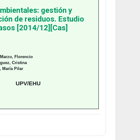
ambientales: gestión y
ión de residuos. Estudio
asos [2014/12][Cas]
Marzo, Florencio
guez, Cristina
 María Pilar
UPV/EHU