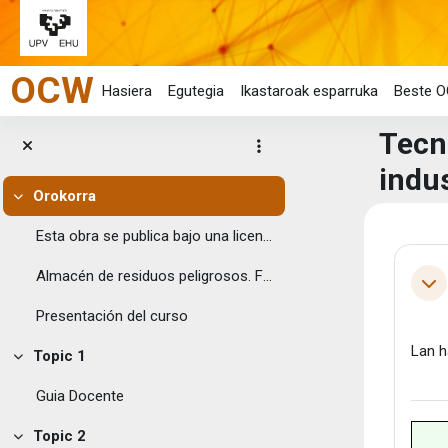
Joan eduki nagusira zuzenean
OCW
Hasiera
Egutegia
Ikastaroak esparruka
Beste O
Tecn
indus
Orokorra
Tolestu
Eduk
Esta obra se publica bajo una licencia Creative ...
Ata
Almacén de residuos peligrosos. Fotograf...
Tol
Presentación del curso
Lan h
Topic 1
Tolestu
Guia Docente
Topic 2
Tolestu