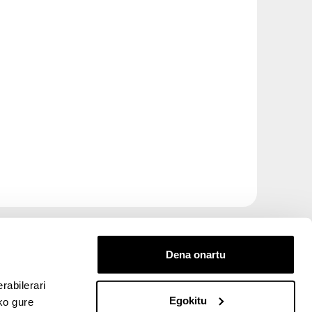
Dena onartu
rabilerari
Egokitu
ko gure
entana nueva)
bre ventana nueva)
kedIn (abre ventana nueva)
 en YouTube (abre ventana nueva)