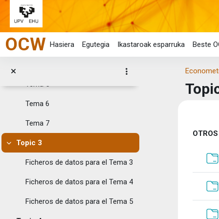
Joan eduki nagusira zuzenean
Tema1
Tema 2
OCW
Hasiera
Egutegia
Ikastaroak esparruka
Beste O
Tema 3
Tema 4
Econometrí
Tema 5
Topi
Tema 6
Eduk
Tema 7
Ata
OTROS
Topic 3
Tolestu
Ficheros de datos para el Tema 3
Ficheros de datos para el Tema 4
Ficheros de datos para el Tema 5