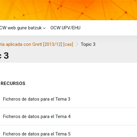
CW web gune batzuk
OCW UPV/EHU
a aplicada con Gretl [2013/12] [cas]
Topic 3
c 3
i-bloke nagusiak
laren laburpena
 RECURSOS
Karpeta
Ficheros de datos para el Tema 3
Karpeta
Ficheros de datos para el Tema 4
Karpeta
Ficheros de datos para el Tema 5