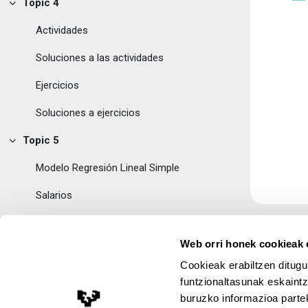
Topic 4
Tolestu
Actividades
Soluciones a las actividades
Ejercicios
Soluciones a ejercicios
Topic 5
Tolestu
Modelo Regresión Lineal Simple
Salarios
Matriculaciones de turismos
Web orri honek cookieak e
Topic 6
Tolestu
Cookieak erabiltzen ditugu
CV de las docentes
funtzionaltasunak eskaintz
buruzko informazioa partek
Lege Oharra
Foto Pilar Gonzalez