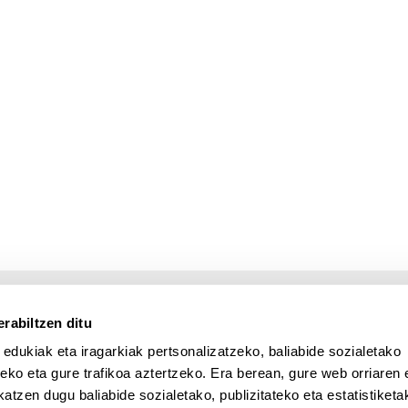
rabiltzen ditu
 edukiak eta iragarkiak pertsonalizatzeko, baliabide sozialetako
eko eta gure trafikoa aztertzeko. Era berean, gure web orriaren e
atzen dugu baliabide sozialetako, publizitateko eta estatistiketa
UPV/EHU en Facebook (abre v
UPV/EHU en Twitter (a
UPV/EHU en Lin
UPV/EHU
App deskargatu