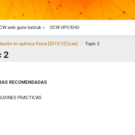
CW web gune batzuk
OCW UPV/EHU
ación en química física [2013/12] [cas]
Topic 2
c 2
i-bloke nagusiak
laren laburpena
RAS RECOMENDADAS
Fitxategia
GUIONES PRACTICAS