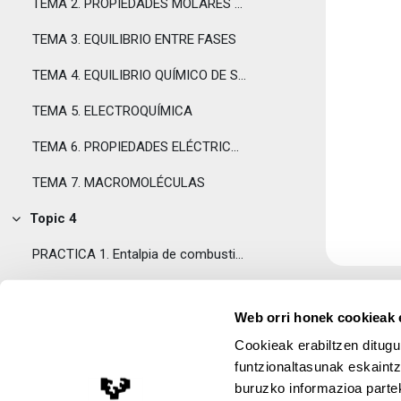
TEMA 2. PROPIEDADES MOLARES PARCIALES
TEMA 3. EQUILIBRIO ENTRE FASES
TEMA 4. EQUILIBRIO QUÍMICO DE SISTEMAS REALES
TEMA 5. ELECTROQUÍMICA
TEMA 6. PROPIEDADES ELÉCTRICAS DE DISOLUCIONES DE ELECTROLITOS
TEMA 7. MACROMOLÉCULAS
Topic 4
Tolestu
PRACTICA 1. Entalpia de combustión mediante una bomba calorimétrica
PRACTICA 2. Determinación de volúmens molares parciales
Web orri honek cookieak e
PRACTICA 3. Diagramas de fases líquido-vapor de sistemas binarios
Cookieak erabiltzen ditugu
PRACTICA 4. Diagrama de fases sólido-líquido de sistemas binarios
funtzionaltasunak eskaintz
buruzko informazioa partek
Lege Oharra
PRACTICA 5. Determinación de la constante de solubilidad del peryodato potásico