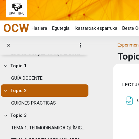
Joan eduki nagusira zuzenean
OCW
Hasiera
Egutegia
Ikastaroak esparruka
Beste O
Orokorra
Tolestu
Experiment
Esta obra se publica bajo una licencia Creative ...
Topi
Topic 1
Tolestu
Eduk
GUÍA DOCENTE
Ata
LECTU
Topic 2
Tolestu
GUIONES PRACTICAS
Topic 3
Tolestu
TEMA 1. TERMODINÁMICA QUÍMICA Y TERMOQUÍMICA