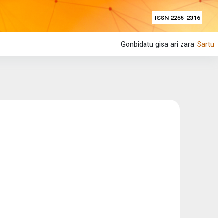
ISSN 2255-2316
Gonbidatu gisa ari zara
Sartu