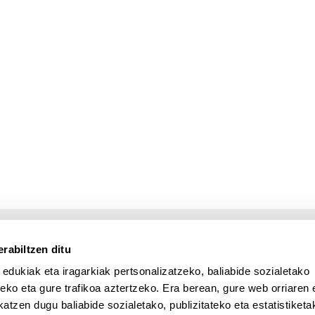
rabiltzen ditu
 edukiak eta iragarkiak pertsonalizatzeko, baliabide sozialetako
eko eta gure trafikoa aztertzeko. Era berean, gure web orriaren e
atzen dugu baliabide sozialetako, publizitateko eta estatistiketa
UPV/EHU en Facebook (abre v
UPV/EHU en Twitter (a
UPV/EHU en Lin
UPV/EHU
App deskargatu