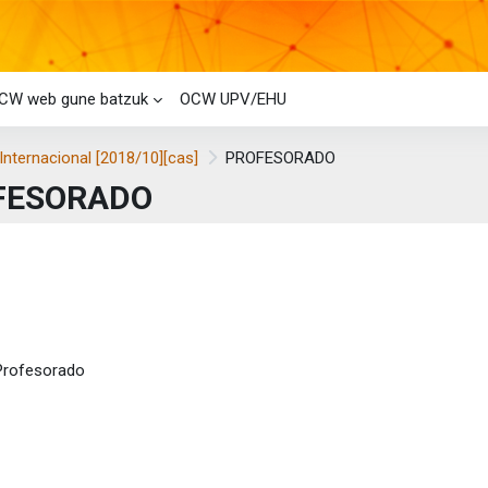
CW web gune batzuk
OCW UPV/EHU
Internacional [2018/10][cas]
PROFESORADO
FESORADO
i-bloke nagusiak
laren laburpena
Fitxategia
Profesorado