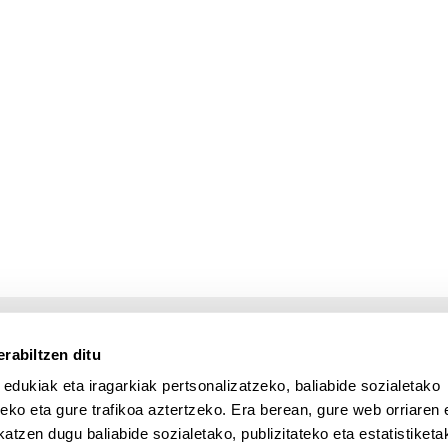
rabiltzen ditu
 edukiak eta iragarkiak pertsonalizatzeko, baliabide sozialetako
eko eta gure trafikoa aztertzeko. Era berean, gure web orriaren e
atzen dugu baliabide sozialetako, publizitateko eta estatistiketa
UPV/EHU en Facebook (abre v
UPV/EHU en Twitter (a
UPV/EHU en Lin
UPV/EHU
App deskargatu