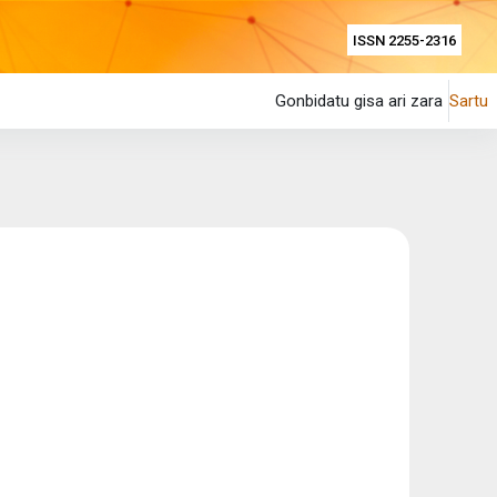
ISSN 2255-2316
Gonbidatu gisa ari zara
Sartu