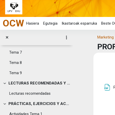
Tema 2
Joan eduki nagusira zuzenean
Tema 3
OCW
Tema 4
Hasiera
Egutegia
Ikastaroak esparruka
Beste O
Tema 5
Marketing 
Tema 6
PRO
Tema 7
Eduk
Tema 8
Ata
Tema 9
LECTURAS RECOMENDADAS Y OTROS RECURSOS
Tolestu
Lecturas recomendadas
PRÁCTICAS, EJERCICIOS Y ACTIVIDADES
Tolestu
Actividades Tema 1