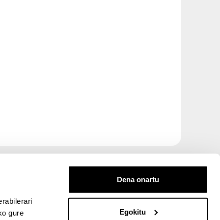
Dena onartu
rabilerari
Egokitu
ko gure
entana nueva)
bre ventana nueva)
kedIn (abre ventana nueva)
 en YouTube (abre ventana nueva)