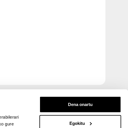
Dena onartu
rabilerari
Egokitu
ko gure
entana nueva)
bre ventana nueva)
kedIn (abre ventana nueva)
 en YouTube (abre ventana nueva)