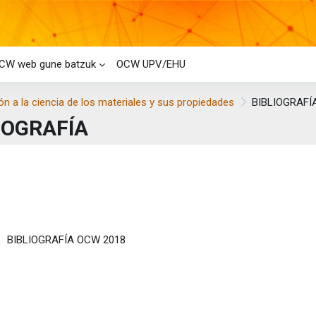
CW web gune batzuk
OCW UPV/EHU
ón a la ciencia de los materiales y sus propiedades
BIBLIOGRAFÍ
IOGRAFÍA
i-bloke nagusiak
laren laburpena
Fitxategia
BIBLIOGRAFÍA OCW 2018