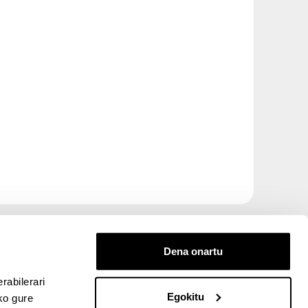
Dena onartu
rabilerari
Egokitu
ko gure
entana nueva)
bre ventana nueva)
kedIn (abre ventana nueva)
 en YouTube (abre ventana nueva)