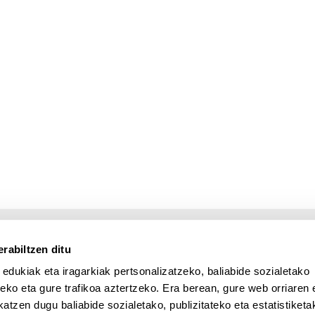
rabiltzen ditu
 edukiak eta iragarkiak pertsonalizatzeko, baliabide sozialetako
eko eta gure trafikoa aztertzeko. Era berean, gure web orriaren e
atzen dugu baliabide sozialetako, publizitateko eta estatistiketa
UPV/EHU en Facebook (abre v
UPV/EHU en Twitter (a
UPV/EHU en Lin
UPV/EHU
App deskargatu