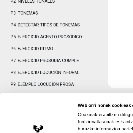
P2. NIVELES TONALES
P3. TONEMAS
P4. DETECTAR TIPOS DE TONEMAS
P5. EJERCICIO ACENTO PROSÓDICO
P6. EJERCICIO RITMO
P7. EJERCICIO PROSODIA COMPLETA
P8. EJERCICIO LOCUCIÓN INFORMATIVA
P9. EJEMPLO LOCUCIÓN PROSA
P10. EJEMPLO LOCUCIÓN POESÍA
Web orri honek cookieak e
PROCEDIMIENTO DE AUTOEVALUACION
Tolestu
Cookieak erabiltzen ditugu
EXAMEN AUTOEVALUACIÓN
funtzionaltasunak eskaintz
buruzko informazioa partek
Lege Oharra
RESPUESTAS AUTOEVALUACIÓN