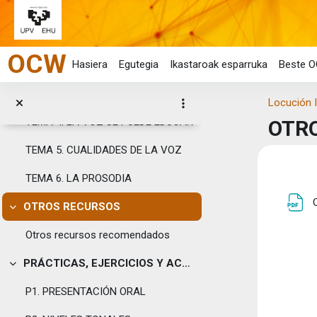
Joan eduki nagusira zuzenean
MATERIALES DE ESTUDIO
Tolestu
TEMA 1. LOCUCIÓN Y MIEDO ESCÉNICO
OCW
Hasiera
Egutegia
Ikastaroak esparruka
Beste O
TEMA 2. APROXIMACIÓN A LA FONÉTICA
TEMA 3. CÓMO SE PRODUCE LA VOZ
Locución 
TEMA 4. LA VOZ SE PUEDE EDUCAR
OTR
TEMA 5. CUALIDADES DE LA VOZ
Eduk
TEMA 6. LA PROSODIA
Ata
OTROS RECURSOS
Tolestu
Otros recursos recomendados
PRÁCTICAS, EJERCICIOS Y ACTIVIDADES
Tolestu
P1. PRESENTACIÓN ORAL