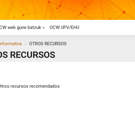
CW web gune batzuk
OCW UPV/EHU
Informativa
OTROS RECURSOS
OS RECURSOS
i-bloke nagusiak
laren laburpena
Fitxategia
Otros recursos recomendados