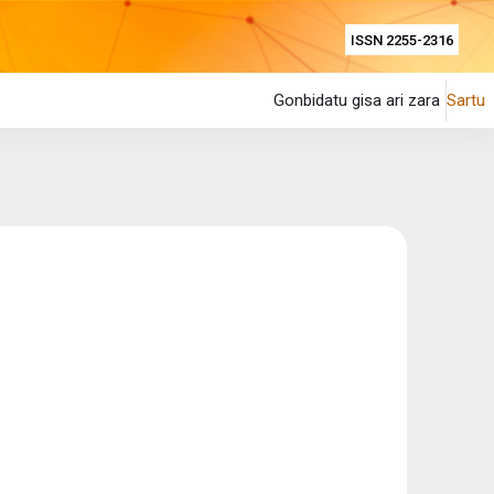
ISSN 2255-2316
Gonbidatu gisa ari zara
Sartu