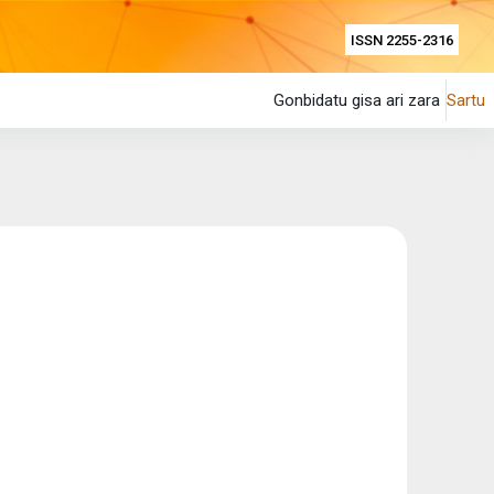
ISSN 2255-2316
Gonbidatu gisa ari zara
Sartu