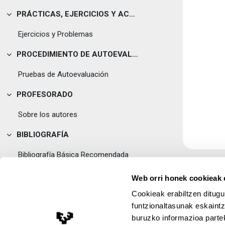
PRÁCTICAS, EJERCICIOS Y ACTIVIDADES
Tolestu
Ejercicios y Problemas
PROCEDIMIENTO DE AUTOEVALUACION
Tolestu
Pruebas de Autoevaluación
PROFESORADO
Tolestu
Sobre los autores
BIBLIOGRAFÍA
Tolestu
Bibliografía Básica Recomendada
Web orri honek cookieak e
Cookieak erabiltzen ditugu
funtzionaltasunak eskaintz
buruzko informazioa partek
Lege Oharra