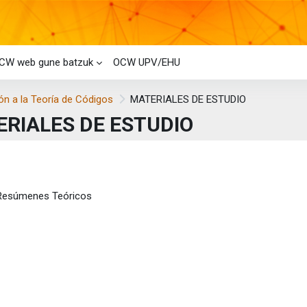
CW web gune batzuk
OCW UPV/EHU
ón a la Teoría de Códigos
MATERIALES DE ESTUDIO
RIALES DE ESTUDIO
i-bloke nagusiak
laren laburpena
Orria
Resúmenes Teóricos