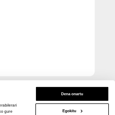
Dena onartu
rabilerari
Egokitu
ko gure
entana nueva)
bre ventana nueva)
kedIn (abre ventana nueva)
 en YouTube (abre ventana nueva)