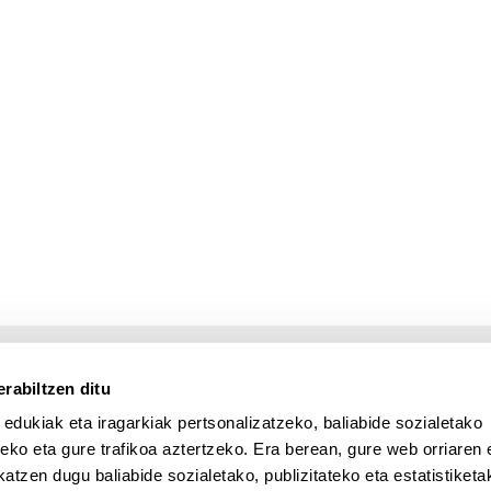
rabiltzen ditu
 edukiak eta iragarkiak pertsonalizatzeko, baliabide sozialetako
eko eta gure trafikoa aztertzeko. Era berean, gure web orriaren e
atzen dugu baliabide sozialetako, publizitateko eta estatistiketa
UPV/EHU en Facebook (abre v
UPV/EHU en Twitter (a
UPV/EHU en Lin
UPV/EHU
App deskargatu