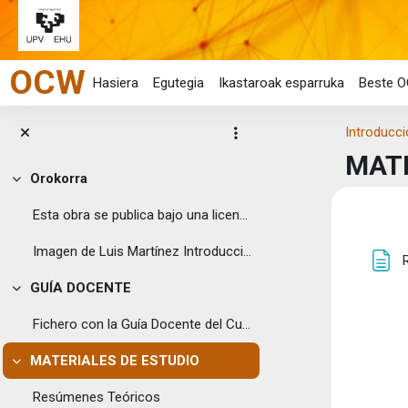
Joan eduki nagusira zuzenean
OCW
Hasiera
Egutegia
Ikastaroak esparruka
Beste O
Introducci
MATE
Orokorra
Tolestu
Esta obra se publica bajo una licencia Creative ...
Eduk
Ata
Imagen de Luis Martínez Introducci...
GUÍA DOCENTE
Tolestu
Fichero con la Guía Docente del Curso
MATERIALES DE ESTUDIO
Tolestu
Resúmenes Teóricos