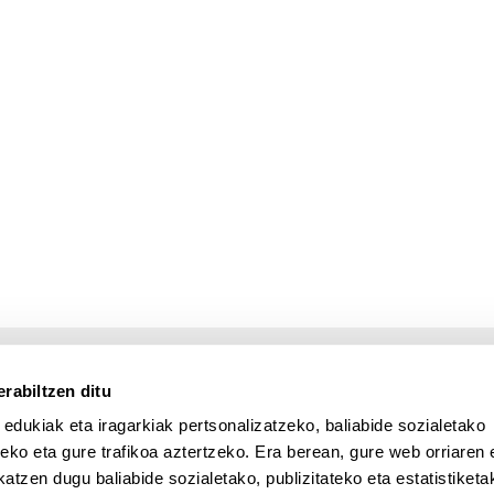
rabiltzen ditu
 edukiak eta iragarkiak pertsonalizatzeko, baliabide sozialetako
eko eta gure trafikoa aztertzeko. Era berean, gure web orriaren e
atzen dugu baliabide sozialetako, publizitateko eta estatistiketa
UPV/EHU en Facebook (abre v
UPV/EHU en Twitter (a
UPV/EHU en Lin
UPV/EHU
App deskargatu