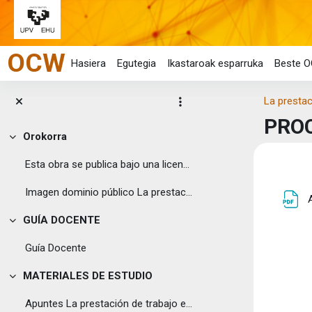
Joan eduki nagusira zuzenean
OCW
Hasiera
Egutegia
Ikastaroak esparruka
Beste O
La prestac
PRO
Orokorra
Tolestu
Esta obra se publica bajo una licencia Creative ...
Eduk
Ata
Imagen dominio público La prestación...
GUÍA DOCENTE
Tolestu
Guía Docente
MATERIALES DE ESTUDIO
Tolestu
Apuntes La prestación de trabajo en las cooperativas de trabajo asociado