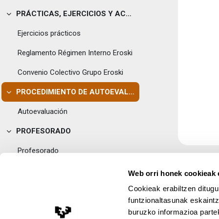
PRÁCTICAS, EJERCICIOS Y ACTIVIDADES
Tolestu
Ejercicios prácticos
Reglamento Régimen Interno Eroski
Convenio Colectivo Grupo Eroski
PROCEDIMIENTO DE AUTOEVALUACIÓN
Tolestu
Autoevaluación
PROFESORADO
Tolestu
Profesorado
BIBLIOGRAFÍA
Web orri honek cookieak e
Tolestu
Cookieak erabiltzen ditugu
Bibliografía
funtzionaltasunak eskaintz
buruzko informazioa partek
Lege Oharra