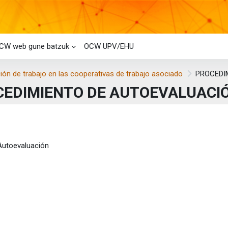
CW web gune batzuk
OCW UPV/EHU
ión de trabajo en las cooperativas de trabajo asociado
PROCEDI
CEDIMIENTO DE AUTOEVALUACI
i-bloke nagusiak
laren laburpena
Fitxategia
Autoevaluación