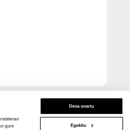
Dena onartu
rabilerari
Egokitu
ko gure
entana nueva)
bre ventana nueva)
kedIn (abre ventana nueva)
 en YouTube (abre ventana nueva)