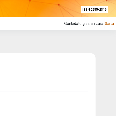
ISSN 2255-2316
Gonbidatu gisa ari zara
Sartu