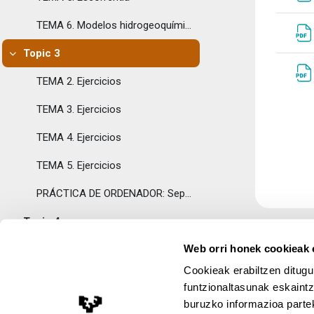
TEMA 6. Modelos hidrogeoquímicos
Topic 3
Tolestu
TEMA 2. Ejercicios
TEMA 3. Ejercicios
TEMA 4. Ejercicios
TEMA 5. Ejercicios
PRÁCTICA DE ORDENADOR: Separación del Hidrograma
Topic 4
Tolestu
Web orri honek cookieak e
AUTOEVALUACIÓN
Cookieak erabiltzen ditugu
RESULTADO DE LA AUTOEVALUACIÓN
funtzionaltasunak eskaintz
buruzko informazioa partek
Topic 5
Lege Oharra
Tolestu