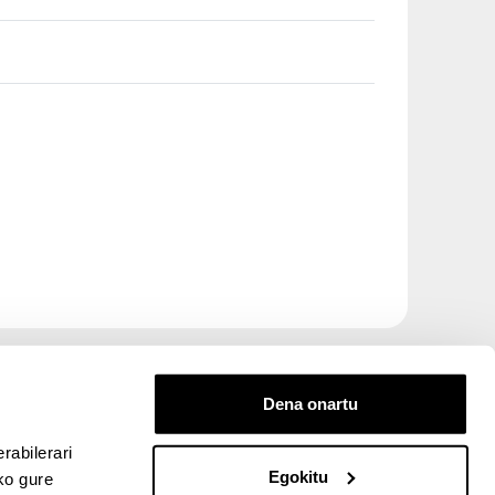
Dena onartu
rabilerari
Egokitu
ko gure
entana nueva)
bre ventana nueva)
kedIn (abre ventana nueva)
 en YouTube (abre ventana nueva)