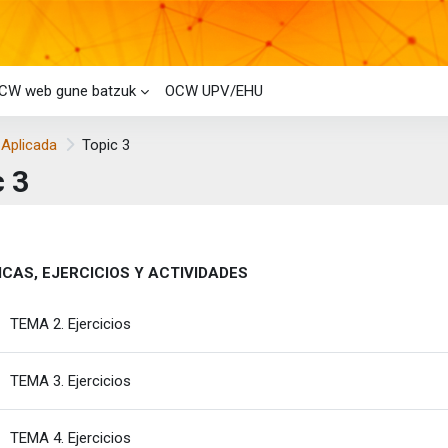
CW web gune batzuk
OCW UPV/EHU
 Aplicada
Topic 3
c 3
i-bloke nagusiak
laren laburpena
CAS, EJERCICIOS Y ACTIVIDADES
Fitxategia
TEMA 2. Ejercicios
Fitxategia
TEMA 3. Ejercicios
Fitxategia
TEMA 4. Ejercicios