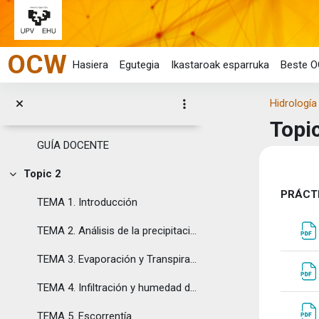
Joan eduki nagusira zuzenean
Orokorra
Tolestu
OCW
Cite/attribute Resource. Esta obra se publica bajo...
Hasiera
Egutegia
Ikastaroak esparruka
Beste O
Imagen propia Hidrología Aplicada ...
Hidrología
Topic 1
Topi
Tolestu
GUÍA DOCENTE
Eduk
Topic 2
Tolestu
Ata
PRÁCTI
TEMA 1. Introducción
TEMA 2. Análisis de la precipitación
TEMA 3. Evaporación y Transpiración
TEMA 4. Infiltración y humedad del suelo
TEMA 5. Escorrentía