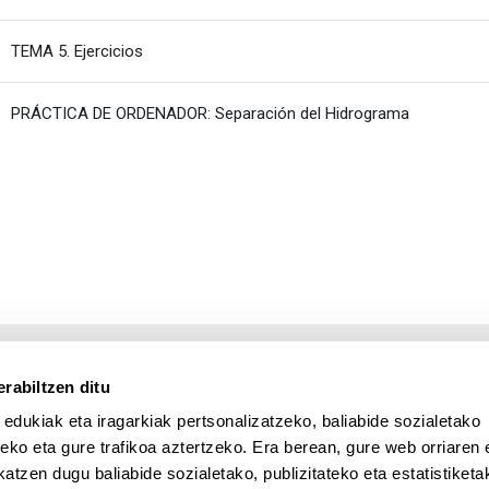
Fitxategia
TEMA 5. Ejercicios
Fitxategia
PRÁCTICA DE ORDENADOR: Separación del Hidrograma
rabiltzen ditu
 edukiak eta iragarkiak pertsonalizatzeko, baliabide sozialetako
eko eta gure trafikoa aztertzeko. Era berean, gure web orriaren e
atzen dugu baliabide sozialetako, publizitateko eta estatistiketa
UPV/EHU en Facebook (abre v
UPV/EHU en Twitter (a
UPV/EHU en Lin
UPV/EHU
App deskargatu