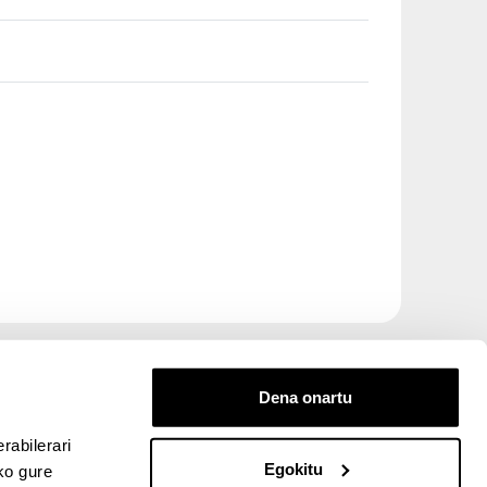
Dena onartu
rabilerari
Egokitu
ko gure
entana nueva)
bre ventana nueva)
kedIn (abre ventana nueva)
 en YouTube (abre ventana nueva)