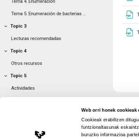
Tema 4. Enumeración
Tema 5. Enumeración de bacterias activas
Topic 3
Tolestu
Lecturas recomendadas
Topic 4
Tolestu
Otros recursos
Topic 5
Tolestu
Actividades
Soluciones propuestas y autoevaluación
Web orri honek cookieak e
Topic 6
Tolestu
Cookieak erabiltzen ditugu
Muestreo
funtzionaltasunak eskaintz
buruzko informazioa partek
Lege Oharra
Control de microorganismos