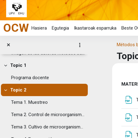
Joan eduki nagusira zuzenean
OCW
Hasiera
Egutegia
Ikastaroak esparruka
Beste O
Orokorra
Tolestu
Esta obra se publica bajo una licencia Creative ...
Métodos b
Imagen de las autoras Métodos bási...
Topi
Topic 1
Tolestu
Eduk
Programa docente
Ata
MATERI
Topic 2
Tolestu
Tema 1. Muestreo
Tema 2. Control de microorganismos
Tema 3. Cultivo de microorganismos