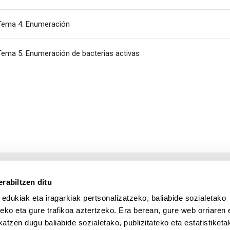
Fitxategia
Tema 4. Enumeración
Fitxategia
Tema 5. Enumeración de bacterias activas
rabiltzen ditu
 edukiak eta iragarkiak pertsonalizatzeko, baliabide sozialetako
eko eta gure trafikoa aztertzeko. Era berean, gure web orriaren e
atzen dugu baliabide sozialetako, publizitateko eta estatistiketa
UPV/EHU en Facebook (abre v
UPV/EHU en Twitter (a
UPV/EHU en Lin
UPV/EHU
App deskargatu