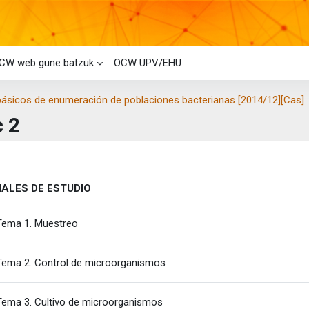
CW web gune batzuk
OCW UPV/EHU
ásicos de enumeración de poblaciones bacterianas [2014/12][Cas]
c 2
i-bloke nagusiak
laren laburpena
ALES DE ESTUDIO
Fitxategia
Tema 1. Muestreo
Fitxategia
Tema 2. Control de microorganismos
Fitxategia
Tema 3. Cultivo de microorganismos