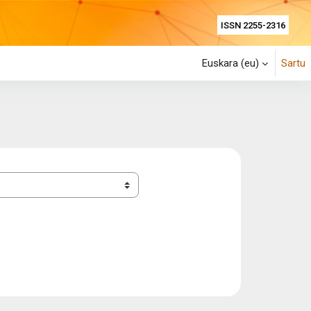
ISSN 2255-2316
Euskara ‎(eu)‎
Sartu