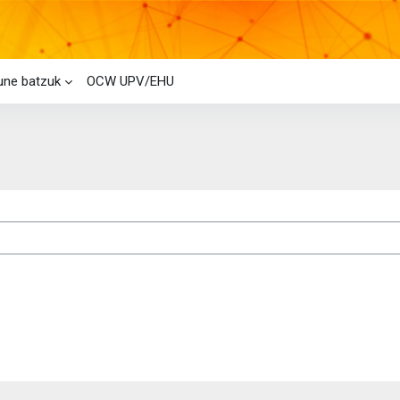
ne batzuk
OCW UPV/EHU
roak