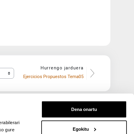
Hurrengo jarduera
Ejercicios Propuestos Tema05
Dena onartu
rabilerari
Egokitu
ko gure
entana nueva)
bre ventana nueva)
kedIn (abre ventana nueva)
 en YouTube (abre ventana nueva)