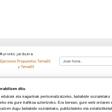
Aurreko jarduera
Ejercicios Propuestos Tema02 
Joan hona...
y Tema03
rabiltzen ditu
 edukiak eta iragarkiak pertsonalizatzeko, baliabide sozialetako
eko eta gure trafikoa aztertzeko. Era berean, gure web orriaren e
atzen dugu baliabide sozialetako, publizitateko eta estatistiketa
UPV/EHU en Facebook (abre v
UPV/EHU en Twitter (a
UPV/EHU en Lin
UPV/EHU
App deskargatu