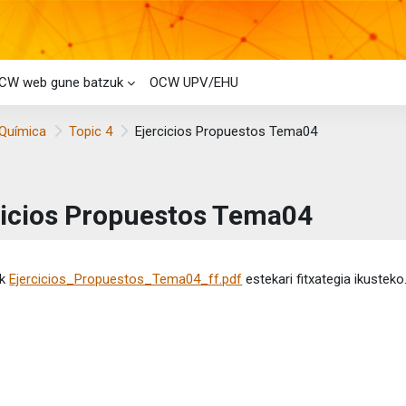
CW web gune batzuk
OCW UPV/EHU
 Química
Topic 4
Ejercicios Propuestos Tema04
cicios Propuestos Tema04
etaren baldintzak
ik
Ejercicios_Propuestos_Tema04_ff.pdf
estekari fitxategia ikusteko