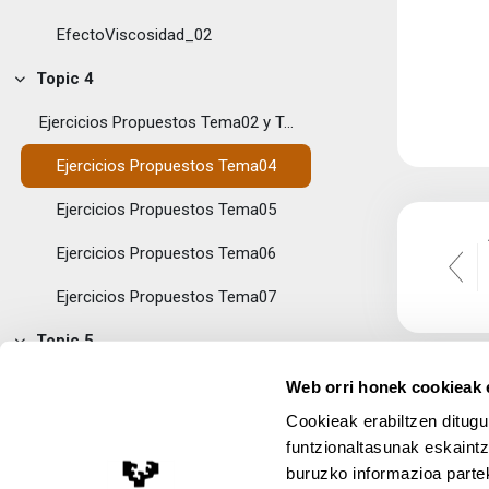
EfectoViscosidad_02
Topic 4
Tolestu
Ejercicios Propuestos Tema02 y Tema03
Ejercicios Propuestos Tema04
Ejercicios Propuestos Tema05
Ejercicios Propuestos Tema06
Ejercicios Propuestos Tema07
Topic 5
Tolestu
Autoevaluación Tema04
Web orri honek cookieak e
Cookieak erabiltzen ditugu
Autoevaluación Tema05
funtzionaltasunak eskaintz
Autoevaluación Tema06
buruzko informazioa partek
Lege Oharra