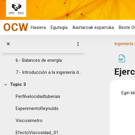
1.- Introducción
Joan eduki nagusira zuzenean
2.- Conceptos Generales en la ingeniería química
OCW
3.- Principios básicos para los cálculos en ingeniería
Hasiera
Egutegia
Ikastaroak esparruka
Beste O
4.- Principios básicos del flujo de fluidos
Ingeniería
5.- Balances de materia
6.- Balances de energía
Ejer
7.- Introducción a la ingeniería de la reacción química
Topic 3
Tolestu
Osak
Egin kl
Perfilvelocidadtuberias
ExperimentoReynolds
Viscosimetro
EfectoViscosidad_01