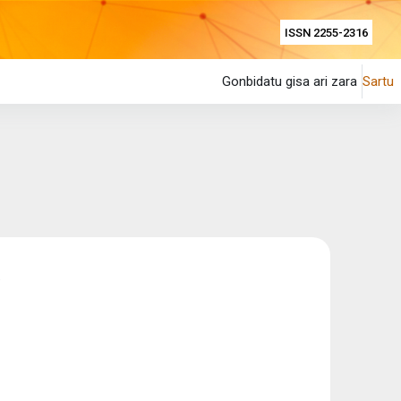
ISSN 2255-2316
Gonbidatu gisa ari zara
Sartu
.