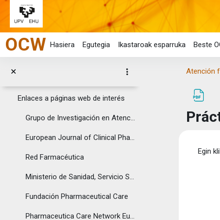
Enlaces a páginas web de interés
Joan eduki nagusira zuzenean
Foro de Atención Farmacéutica
OCW
Atención Farmacéutica en pacientes Diabéticos
Hasiera
Egutegia
Ikastaroak esparruka
Beste O
Bases de la atención farmacéutica en Farmacia Hospitalaria
Atención f
Topic 4
Tolestu
Enlaces a páginas web de interés
Práct
Grupo de Investigación en Atención Farmacéutica. Universidad de Granada
European Journal of Clinical Pharmacy
Osak
Egin kl
Red Farmacéutica
Ministerio de Sanidad, Servicio Sociales e Igualdad
Fundación Pharmaceutical Care
Pharmaceutica Care Network Europe