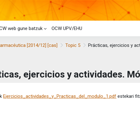
CW web gune batzuk
OCW UPV/EHU
armacéutica [2014/12] [cas]
Topic 5
Prácticas, ejercicios y ac
icas, ejercicios y actividades. Mó
etaren baldintzak
ik
Ejercicios_actividades_y_Practicas_del_modulo_1.pdf
estekari fit