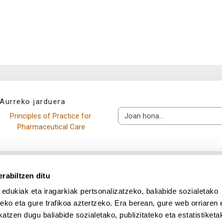
Aurreko jarduera
Principles of Practice for 
Joan hona...
Pharmaceutical Care
rabiltzen ditu
 edukiak eta iragarkiak pertsonalizatzeko, baliabide sozialetako
eko eta gure trafikoa aztertzeko. Era berean, gure web orriaren e
atzen dugu baliabide sozialetako, publizitateko eta estatistiketa
UPV/EHU en Facebook (abre v
UPV/EHU en Twitter (a
UPV/EHU en Lin
UPV/EHU
App deskargatu