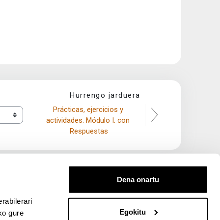
Hurrengo jarduera
Prácticas, ejercicios y 
actividades. Módulo I. con 
Respuestas
Dena onartu
rabilerari
Egokitu
ko gure
entana nueva)
bre ventana nueva)
kedIn (abre ventana nueva)
 en YouTube (abre ventana nueva)