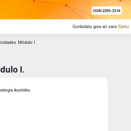
ISSN 2255-2316
Gonbidatu gisa ari zara
Sartu
tividades. Módulo I.
dulo I.
xategia ikusteko.