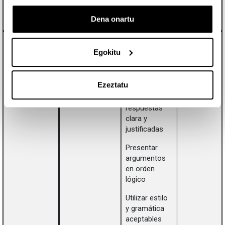
clases
expositivas
Dena onartu
Resolución
Demostrar
20%
1, 3
escrita de
comprensión
Egokitu
problemas
de las
cuestiones
planteadas
Ezeztatu
Plantear
respuestas
clara y
justificadas
Presentar
argumentos
en orden
lógico
Utilizar estilo
y gramática
aceptables