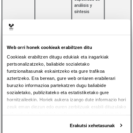
análisis y
síntesis
Demostrar
capacidad de
aprender de
manera
autónoma
Web orri honek cookieak erabiltzen ditu
nuevas
Cookieak erabiltzen ditugu edukiak eta iragarkiak
técnicas
pertsonalizatzeko, baliabide sozialetako
Demostrar
funtzionaltasunak eskaintzeko eta gure trafikoa
desenvoltura
aztertzeko. Era berean, gure web orriaren erabilerari
adecuada
buruzko informazioa partekatzen dugu baliabide
durante la
sozialetako, publizitateko eta estatistiketako gure
exposición
hornitzaileekin. Horiek aukera izango dute informazio hori
zeuk eman diezun edo euren zerbitzuak erabili dituzulako
Usar lenguaje
matemático
eskuratu duten bestelako informazio batekin uztartzeko.
Actitud activa
Erakutsi xehetasunak
durante las