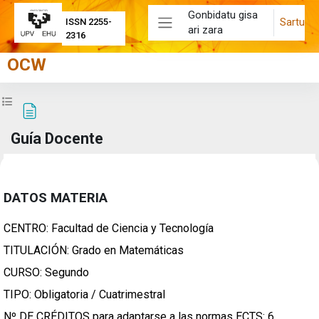
Joan eduki nagusira zuzenean
Gonbidatu gisa
Sartu
ISSN 2255-
ari zara
Alboko panela
2316
OCW
Zabaldu ikastaroaren aurkibidea
Guía Docente
Osaketaren baldintzak
DATOS MATERIA
CENTRO: Facultad de Ciencia y Tecnología
TITULACIÓN: Grado en Matemáticas
CURSO: Segundo
TIPO: Obligatoria / Cuatrimestral
Nº DE CRÉDITOS para adaptarse a las normas ECTS: 6