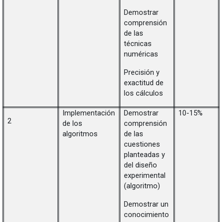
Demostrar
comprensión
de las
técnicas
numéricas
Precisión y
exactitud de
los cálculos
Implementación
Demostrar
10-15%
2
de los
comprensión
algoritmos
de las
cuestiones
planteadas y
del diseño
experimental
(algoritmo)
Demostrar un
conocimiento