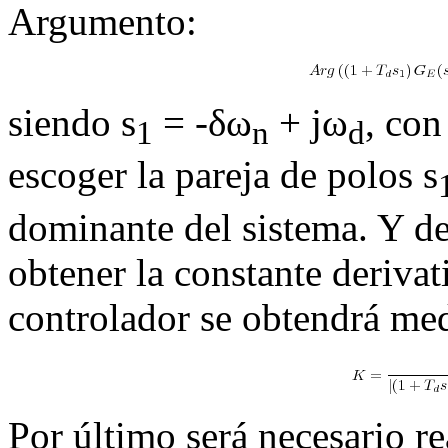
Argumento:
siendo
s
=
-
δω
+
jω
, con
1
n
d
escoger la pareja de polos
s
dominante del sistema. Y de
obtener la constante derivat
controlador se obtendrá me
Por último será necesario re