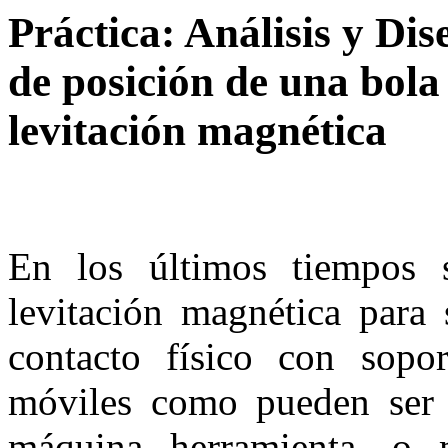
Pr
áctica
: An
álisis y Dis
de posici
ón de una bola
levitaci
ón magn
ética
En los últimos tiempos 
levitación magnética para 
contacto físico con sopor
móviles como pueden ser 
máquina herramienta, o 