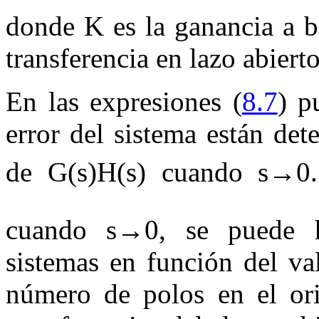
donde
K
es la ganancia a b
transferencia en lazo abierto
En las expresiones (
8.7
) p
error del sistema están de
de
G
(
s
)
H
(
s
)
cuando
s
→
0
cuando
s
→
0
, se puede h
sistemas en función del v
número de polos en el ori