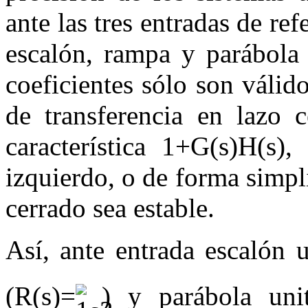
ante las tres entradas de re
escalón, rampa y parábola 
coeficientes sólo son válid
de transferencia en lazo c
característica
1+
G
(
s
)
H
(
s
)
,
izquierdo, o de forma simpl
cerrado sea estable.
Así, ante entrada escalón u
(
R
(
s
)=
) y parábola unit