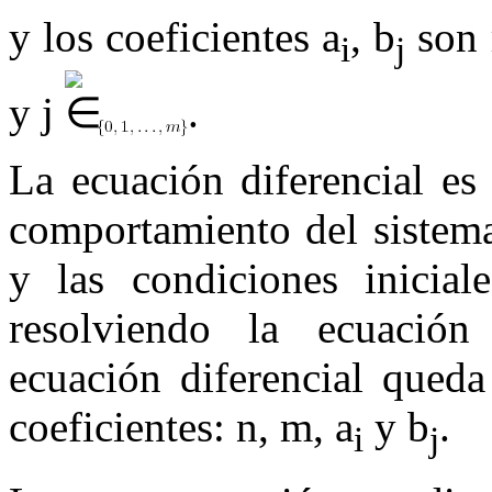
y los coeficientes
a
,
b
son 
i
j
y
j
.
La ecuación diferencial es
comportamiento del sistema,
y las condiciones inicial
resolviendo la ecuación 
ecuación diferencial queda
coeficientes:
n
,
m
,
a
y
b
.
i
j