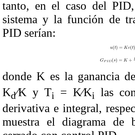
tanto, en el caso del PID,
sistema y la función de tr
PID serían:
donde
K
es la ganancia de
K
∕K
y
T
=
K∕K
las con
d
i
i
derivativa e integral, resp
muestra el diagrama de 